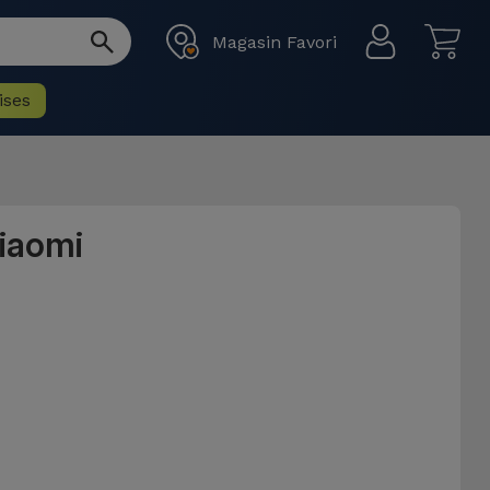
Magasin Favori
ises
iaomi