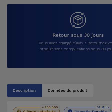
et
Bracelets
Autres
Marques
Chaînes
de
Voir
Retour sous 30 jours
Téléphone
tout
Vous avez changé d'avis ? Retournez vo
produit sans complications sous 30 jou
Gadgets
Hygiène
et
Maison
Description
Données du produit
Portefeuilles,
Étuis et Sacs
+ 100.000
36 Mois
Traceurs et
Clients satisfaits
Garantie Durable