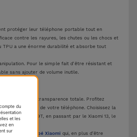
ent protéger leur téléphone portable tout en
icace contre les rayures, les chutes ou les chocs et
au TPU a une énorme durabilité et absorbe tout
ipulation. Pour le simple fait d'être résistant et
ble sans ajouter de volume inutile.
rotégé avec une transparence totale. Profitez
r compte du
mettre le design de votre téléphone. Choisissez la
présentation
tible du Note 9T, en passant par le Xiaomi 13, le
lles et les
uvez en
ent sur
mme le
Verre Trempé Xiaomi
qui, en plus d'être