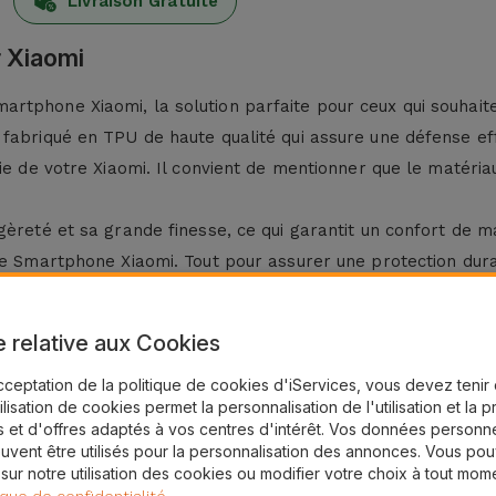
Livraison Gratuite
 Xiaomi
rtphone Xiaomi, la solution parfaite pour ceux qui souhait
fabriqué en TPU de haute qualité qui assure une défense eff
vie de votre Xiaomi. Il convient de mentionner que le matéri
èreté et sa grande finesse, ce qui garantit un confort de man
re Smartphone Xiaomi. Tout pour assurer une protection dura
ung ?
e relative aux Cookies
 Xiaomi chez iServices et gardez votre appareil toujours p
cceptation de la politique de cookies d'iServices, vous devez teni
e de
Coques Xiaomi
qui ajoutent une protection sans compro
tilisation de cookies permet la personnalisation de l'utilisation et la 
 de téléphone portable. Vous trouverez ici une coque compa
 et d'offres adaptés à vos centres d'intérêt. Vos données personne
uvent être utilisés pour la personnalisation des annonces. Vous po
 sur notre utilisation des cookies ou modifier votre choix à tout mom
les meilleures solutions pour votre téléphone portable, co
.