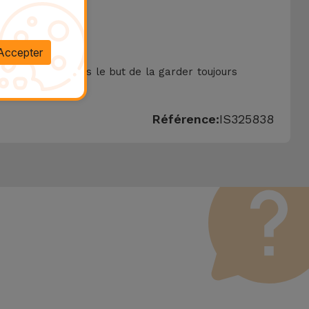
Accepter
aunissement, dans le but de la garder toujours
Référence:
IS325838
sant défectueux. Il convient de rappeler que tous les