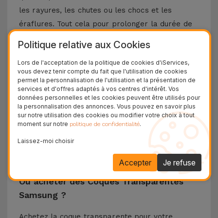
les rayures, les chutes ou les chocs et les
éraflures. Tout cela pour prolonger la durée de
vie de votre Xiaomi. Il convient de mentionner
Politique relative aux Cookies
que le matériau TPU a une énorme durabilité et
Lors de l'acceptation de la politique de cookies d'iServices,
absorbe tout impact.
vous devez tenir compte du fait que l'utilisation de cookies
Cette couverture transparente se distingue par
permet la personnalisation de l'utilisation et la présentation de
services et d'offres adaptés à vos centres d'intérêt. Vos
sa légèreté et sa grande finesse, ce qui garantit
données personnelles et les cookies peuvent être utilisés pour
un confort de manipulation. Pour le simple fait
la personnalisation des annonces. Vous pouvez en savoir plus
sur notre utilisation des cookies ou modifier votre choix à tout
d'être résistant et flexible, cet accessoire
moment sur notre
.
politique de confidentialité
s'adapte parfaitement à votre Smartphone
Laissez-moi choisir
Xiaomi. Tout pour assurer une protection durable
sans ajouter de volume inutile.
Accepter
Je refuse
Où acheter des Coques Transparentes
Samsung ?
Achetez la coque transparente pour votre