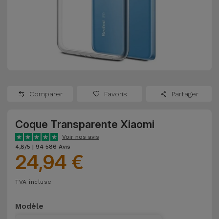
Watch
Apple Watch
Adaptateurs
Reconditionnés
Samsung
Coques et
Samsungs
Protections
Xiaomi
Reconditionnés
d'Écran
Huawei
iMacs
Batteries
Reconditionnés
Comparer
Favoris
Partager
Externes
Oppo
Consoles de
Coque Transparente Xiaomi
Chargeurs
Jeux
OnePlus
Voir nos avis
Reconditionnées
4,8/5 | 94 586 Avis
24,94 €
Ecouteurs
Google
et
Voir
Enceintes
TVA incluse
tout
Dyson
Modèle
Montres
TCL
Connectées