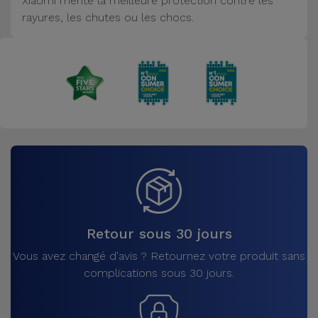
Xiaomi mérite la meilleure protection contre les
Accessoires
rayures, les chutes ou les chocs.
Mobilité,
Auto et
Vélo
Accessoires
d'ordinateur
Accessoires
iPad et
Tablette
Retour sous 30 jours
Kids
Vous avez changé d'avis ? Retournez votre produit sans
complications sous 30 jours.
Voir
tout