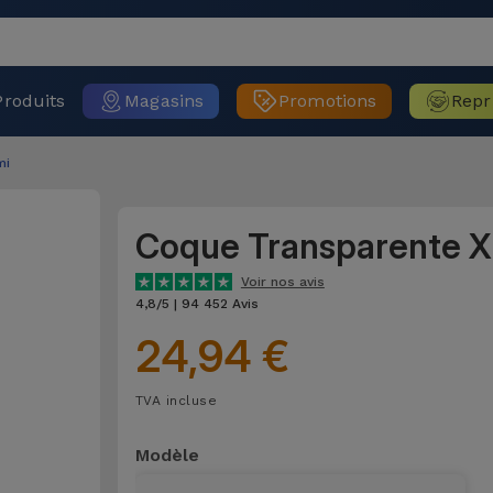
Produits
Magasins
Promotions
Repr
mi
Coque Transparente X
Voir nos avis
4,8/5 | 94 452 Avis
24,94 €
TVA incluse
Modèle