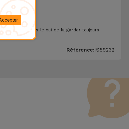
Accepter
aunissement, dans le but de la garder toujours
Référence:
IS89232
sant défectueux. Il convient de rappeler que tous les