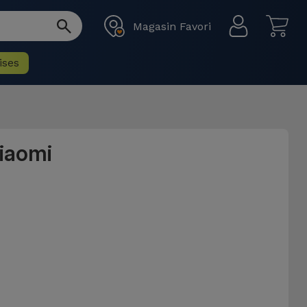
Magasin Favori
ises
iaomi