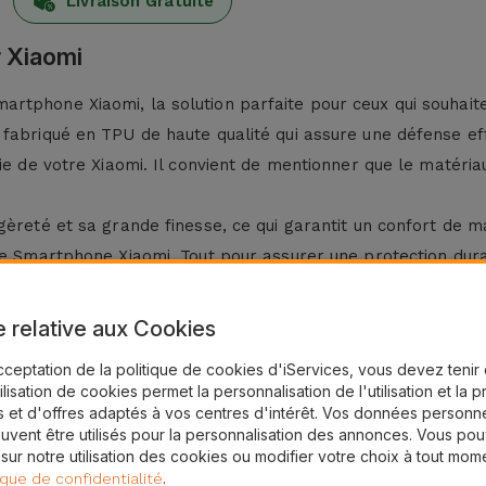
Livraison Gratuite
 Xiaomi
rtphone Xiaomi, la solution parfaite pour ceux qui souhait
fabriqué en TPU de haute qualité qui assure une défense eff
vie de votre Xiaomi. Il convient de mentionner que le matéri
èreté et sa grande finesse, ce qui garantit un confort de man
re Smartphone Xiaomi. Tout pour assurer une protection dura
ung ?
e relative aux Cookies
 Xiaomi chez iServices et gardez votre appareil toujours p
cceptation de la politique de cookies d'iServices, vous devez teni
e de
Coques Xiaomi
qui ajoutent une protection sans compro
tilisation de cookies permet la personnalisation de l'utilisation et la 
 de téléphone portable. Vous trouverez ici une coque compa
 et d'offres adaptés à vos centres d'intérêt. Vos données personne
uvent être utilisés pour la personnalisation des annonces. Vous po
 sur notre utilisation des cookies ou modifier votre choix à tout mom
les meilleures solutions pour votre téléphone portable, co
.
ique de confidentialité