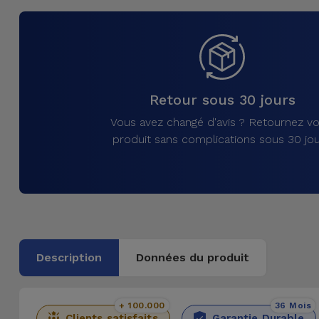
et
Bracelets
Autres
Marques
Chaînes
de
Voir
Retour sous 30 jours
Téléphone
tout
Vous avez changé d'avis ? Retournez vo
produit sans complications sous 30 jou
Gadgets
Hygiène
et
Maison
Description
Données du produit
Portefeuilles,
Étuis et Sacs
+ 100.000
36 Mois
Traceurs et
Clients satisfaits
Garantie Durable