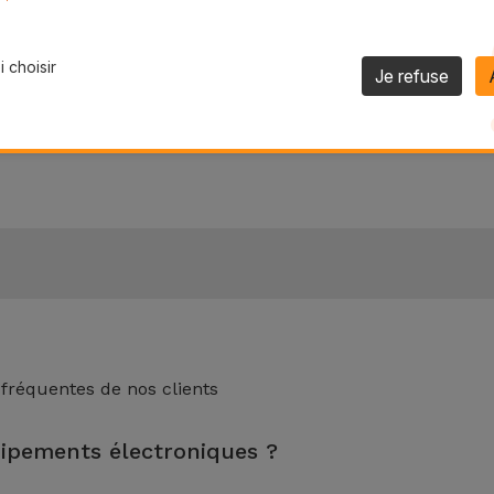
 la durée de vie utile de votre appareil.
uque Transparente ?
 choisir
Je refuse
de résistance aux rayures et également à l'apparition du j
 fréquentes de nos clients
uipements électroniques ?
nspection, le nettoyage, sans oublier la réparation de tout compo