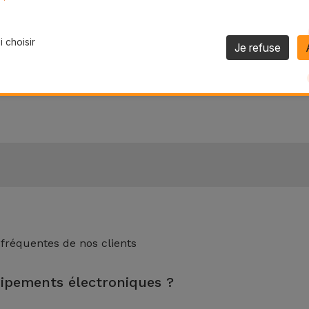
 la durée de vie utile de votre appareil.
uque Transparente ?
 choisir
Je refuse
de résistance aux rayures et également à l'apparition du j
 fréquentes de nos clients
uipements électroniques ?
nspection, le nettoyage, sans oublier la réparation de tout compo