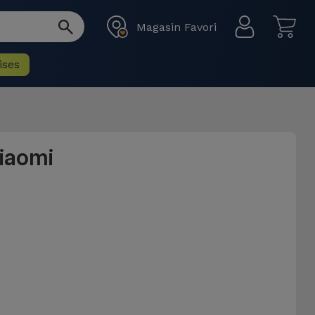
Magasin Favori
ises
iaomi