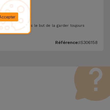
Accepter
aunissement, dans le but de la garder toujours
Référence:
IS306158
sant défectueux. Il convient de rappeler que tous les