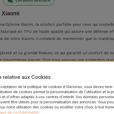
Livraison Gratuite
 Xiaomi
rtphone Xiaomi, la solution parfaite pour ceux qui souhait
fabriqué en TPU de haute qualité qui assure une défense eff
vie de votre Xiaomi. Il convient de mentionner que le matéri
èreté et sa grande finesse, ce qui garantit un confort de man
re Smartphone Xiaomi. Tout pour assurer une protection dura
ung ?
e relative aux Cookies
 Xiaomi chez iServices et gardez votre appareil toujours p
cceptation de la politique de cookies d'iServices, vous devez teni
e de
Coques Xiaomi
qui ajoutent une protection sans compro
tilisation de cookies permet la personnalisation de l'utilisation et la 
 de téléphone portable. Vous trouverez ici une coque compa
 et d'offres adaptés à vos centres d'intérêt. Vos données personne
uvent être utilisés pour la personnalisation des annonces. Vous po
 sur notre utilisation des cookies ou modifier votre choix à tout mom
les meilleures solutions pour votre téléphone portable, co
.
ique de confidentialité