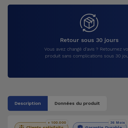
et
Bracelets
Autres
Marques
Chaînes
de
Voir
Retour sous 30 jours
Téléphone
tout
Vous avez changé d'avis ? Retournez vo
produit sans complications sous 30 jou
Gadgets
Hygiène
et
Maison
Description
Données du produit
Portefeuilles,
Étuis et Sacs
+ 100.000
36 Mois
Traceurs et
Clients satisfaits
Garantie Durable