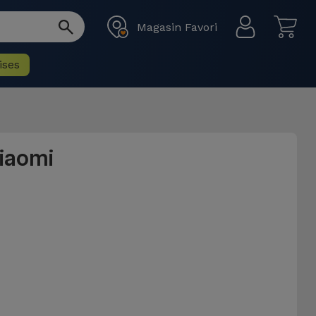
Magasin Favori
ises
iaomi