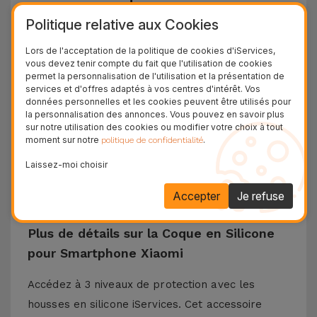
sur iServices
Politique relative aux Cookies
Les coques Xiaomi d'iServices ont une conception
Lors de l'acceptation de la politique de cookies d'iServices,
et une protection dans le but de résister à toutes
vous devez tenir compte du fait que l'utilisation de cookies
permet la personnalisation de l'utilisation et la présentation de
les chutes qui peuvent survenir au quotidien. Le
services et d'offres adaptés à vos centres d'intérêt. Vos
données personnelles et les cookies peuvent être utilisés pour
matériau en silicone liquide garantit que le
la personnalisation des annonces. Vous pouvez en savoir plus
téléphone ne glisse pas de votre main et est
sur notre utilisation des cookies ou modifier votre choix à tout
moment sur notre
.
politique de confidentialité
antidérapant sur les surfaces horizontales. Cette
coque en silicone est compatible avec des
Laissez-moi choisir
modèles tels que Xiaomi 13, Xiaomi 14, Redmi 13,
Accepter
Je refuse
Poco X3, entre autres.
Plus de détails sur la Coque en Silicone
pour Smartphone Xiaomi
Accédez à 3 niveaux de protection avec les
housses en silicone iServices. Cet accessoire