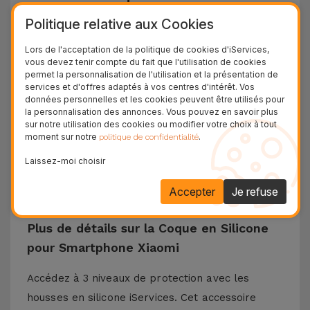
sur iServices
Politique relative aux Cookies
Les coques Xiaomi d'iServices ont une conception
Lors de l'acceptation de la politique de cookies d'iServices,
et une protection dans le but de résister à toutes
vous devez tenir compte du fait que l'utilisation de cookies
permet la personnalisation de l'utilisation et la présentation de
les chutes qui peuvent survenir au quotidien. Le
services et d'offres adaptés à vos centres d'intérêt. Vos
données personnelles et les cookies peuvent être utilisés pour
matériau en silicone liquide garantit que le
la personnalisation des annonces. Vous pouvez en savoir plus
téléphone ne glisse pas de votre main et est
sur notre utilisation des cookies ou modifier votre choix à tout
moment sur notre
.
politique de confidentialité
antidérapant sur les surfaces horizontales. Cette
coque en silicone est compatible avec des
Laissez-moi choisir
modèles tels que Xiaomi 13, Xiaomi 14, Redmi 13,
Accepter
Je refuse
Poco X3, entre autres.
Plus de détails sur la Coque en Silicone
pour Smartphone Xiaomi
Accédez à 3 niveaux de protection avec les
housses en silicone iServices. Cet accessoire