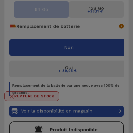
Accessoires
128 Go
64 Go
+28,11 €
Mobilité,
Remplacement de batterie
Auto et
Vélo
Non
Accessoires
d'ordinateur
Oui
+ 39,95 €
Accessoires
iPad et
Remplacement de la batterie par une neuve avec 100% de
Tablette
capacité.
RUPTURE DE STOCK
Kids
Voir la disponibilité en magasin
Voir
tout
Produit Indisponible