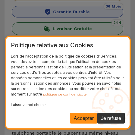
36 Mois
Garantie Durable
24H
Livraison Gratuite
Découvrez l'iPhone XR
Politique relative aux Cookies
Lors de l'acceptation de la politique de cookies d'iServices,
Nous vous présentons l'iPhone XR, qui s'est
vous devez tenir compte du fait que l'utilisation de cookies
imposé comme l'option la moins chère de 2018.
permet la personnalisation de l'utilisation et la présentation de
services et d'offres adaptés à vos centres d'intérêt. Vos
Bien qu'il ne dispose pas du double capteur
données personnelles et les cookies peuvent être utilisés pour
arrière de 12 MP, c'est un smartphone qui place
la personnalisation des annonces. Vous pouvez en savoir plus
sur notre utilisation des cookies ou modifier votre choix à tout
encore aujourd'hui la qualité d'image et de vidéo
moment sur notre
.
politique de confidentialité
à un niveau élevé. La caméra frontale est de 7
Laissez-moi choisir
MP, ce qui garantit les meilleurs appels vidéo et
selfies.
Accepter
Je refuse
De plus, les matériaux du châssis de ce
téléphone portable le placent au même niveau