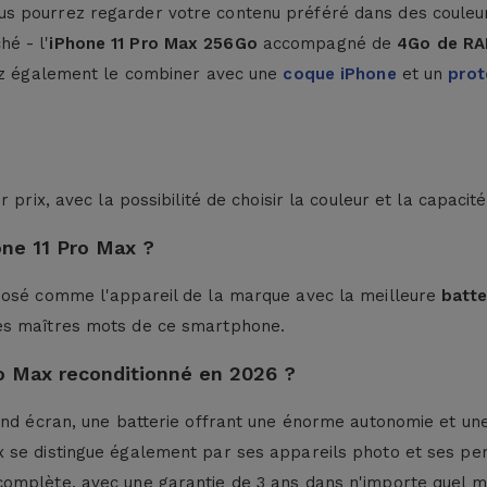
ous pourrez regarder votre contenu préféré dans des couleur
é - l'
iPhone 11 Pro Max 256Go
accompagné de
4Go de R
vez également le combiner avec une
coque iPhone
et un
prot
 prix, avec la possibilité de choisir la couleur et la capacit
hone 11 Pro Max ?
mposé comme l'appareil de la marque avec la meilleure
batte
es maîtres mots de ce smartphone.
Pro Max reconditionné en 2026 ?
nd écran, une batterie offrant une énorme autonomie et une 
 se distingue également par ses appareils photo et ses per
complète, avec une garantie de 3 ans dans n'importe quel 