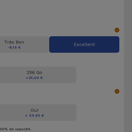
Très Bon
Excellent
-8,19 €
256 Go
+35,00 €
Oui
+ 44,95 €
100% de capacité.