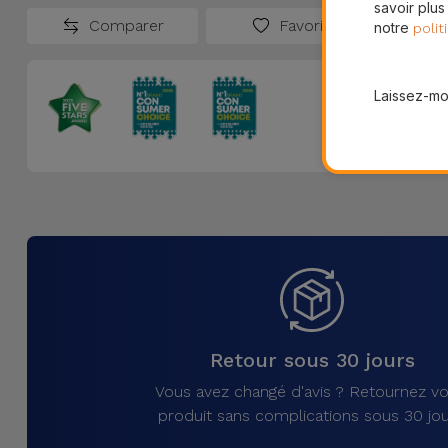
savoir plus
Comparer
Favoris
notre
polit
Laissez-moi
Retour sous 30 jours
Vous avez changé d'avis ? Retournez vo
produit sans complications sous 30 jou