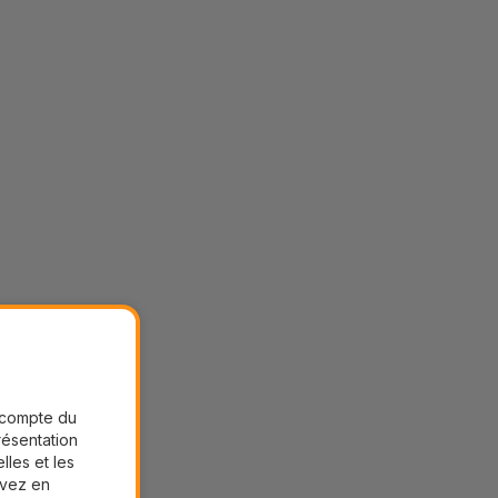
r compte du
présentation
lles et les
uvez en