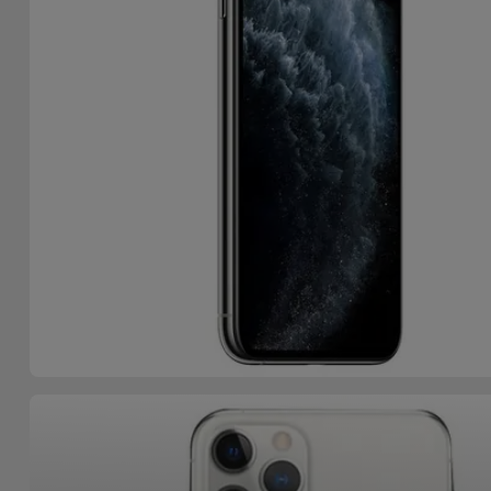
Accessoires
Mobilité,
Auto et
Vélo
Accessoires
d'ordinateur
Accessoires
iPad et
Tablette
Kids
Voir
tout