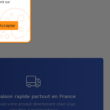
ent sur
Accepter
raison rapide partout en France
vez votre produit directement chez vous,
sans frais supplémentaires