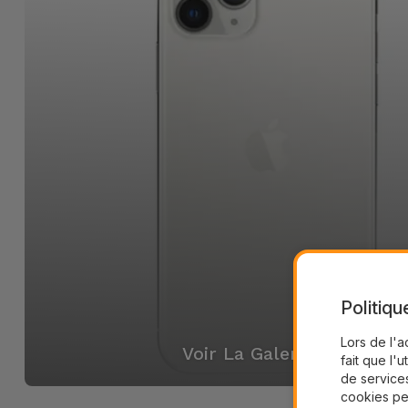
Politiqu
Lors de l'a
Voir La Galerie
fait que l'u
de services
cookies pe