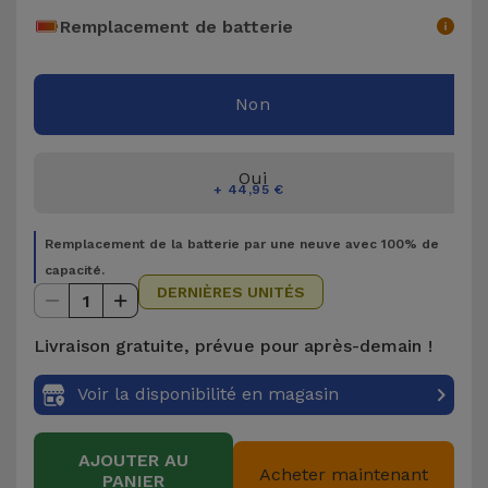
Accessoires
Remplacement de batterie
Mobilité,
Non
Auto et
Vélo
Oui
Accessoires
+ 44,95 €
d'ordinateur
Remplacement de la batterie par une neuve avec 100% de
capacité.
Accessoires
DERNIÈRES UNITÉS
1
iPad et
Tablette
Livraison gratuite, prévue pour après-demain !
Kids
Voir la disponibilité en magasin
Voir
AJOUTER AU
Acheter maintenant
tout
PANIER