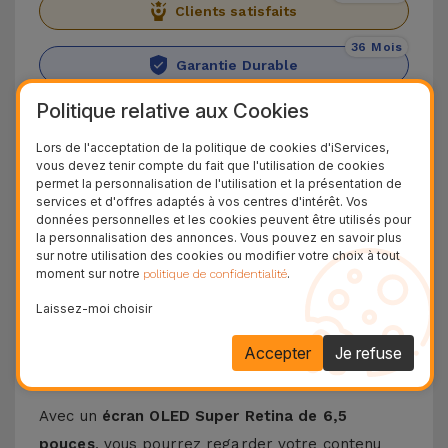
Clients satisfaits
36 Mois
Garantie Durable
24H
Politique relative aux Cookies
Livraison Gratuite
Lors de l'acceptation de la politique de cookies d'iServices,
vous devez tenir compte du fait que l'utilisation de cookies
Découvrez l'iPhone 11 Pro Max
permet la personnalisation de l'utilisation et la présentation de
services et d'offres adaptés à vos centres d'intérêt. Vos
L'
iPhone 11 Pro Max
est le haut de gamme
données personnelles et les cookies peuvent être utilisés pour
la personnalisation des annonces. Vous pouvez en savoir plus
d'Apple pour 2019. Avec un
puissant capteur
sur notre utilisation des cookies ou modifier votre choix à tout
triple caméra de 12 MP
, cet appareil a mis sur le
moment sur notre
.
politique de confidentialité
marché l'un des meilleurs appareils pour la
Laissez-moi choisir
photographie de nuit.
Accepter
Je refuse
Plus de détails sur l'iPhone 11 Pro Max
Avec un
écran OLED Super Retina de 6,5
pouces
, vous pourrez regarder votre contenu