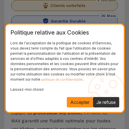
+ 100.000
Clients satisfaits
36 Mois
Garantie Durable
Politique relative aux Cookies
24H
Livraison Gratuite
Lors de l'acceptation de la politique de cookies d'iServices,
vous devez tenir compte du fait que l'utilisation de cookies
Découvrez l'iPhone XS Max
permet la personnalisation de l'utilisation et la présentation de
services et d'offres adaptés à vos centres d'intérêt. Vos
données personnelles et les cookies peuvent être utilisés pour
Découvrez l'
iPhone XS Max
, le modèle haut de
la personnalisation des annonces. Vous pouvez en savoir plus
gamme d'Apple en 2018. Doté d'un
écran OLED
sur notre utilisation des cookies ou modifier votre choix à tout
moment sur notre
.
politique de confidentialité
Super Retina de 6,5 pouces
, il est idéal pour
ceux qui souhaitent visionner leurs contenus
Laissez-moi choisir
préférés avec des couleurs vives et une clarté
Accepter
Je refuse
incroyable.
Équipé du
processeur A12 Bionic
, l'iPhone XS
MAX garantit une fluidité optimale pour toutes