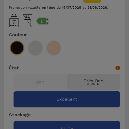
et
Promotion valable en ligne du
15/07/2026
au
31/08/2026
.
Bracelets
Autres
Marques
5-18
USB PD
Chaînes
Couleur
de
Voir
Téléphone
tout
Gadgets
État
Hygiène
Très Bon
et
Bon
-5,00 €
Maison
Excellent
Portefeuilles,
Étuis et Sacs
Stockage
Traceurs et
64 Go