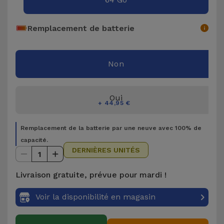
Accessoires
Remplacement de batterie
Mobilité,
Auto et
Vélo
Non
Accessoires
Oui
d'ordinateur
+ 44,95 €
Accessoires
Remplacement de la batterie par une neuve avec 100% de
iPad et
capacité.
DERNIÈRES UNITÉS
Tablette
1
Livraison gratuite, prévue pour mardi !
Kids
Voir la disponibilité en magasin
Voir
tout