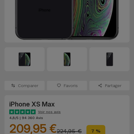
Watch
Apple Watch
Adaptateurs
Reconditionnés
Samsung
Coques et
Samsungs
Protections
Xiaomi
Reconditionnés
d'Écran
Huawei
iMacs
Batteries
Reconditionnés
Externes
Oppo
Consoles de
Chargeurs
Jeux
OnePlus
Comparer
Favoris
Partager
Reconditionnées
Ecouteurs
Google
et
iPhone XS Max
Voir
Enceintes
tout
Voir nos avis
Dyson
4,8/5 | 94 360 Avis
209,95 €
Montres
224,95 €
7 %
TCL
Connectées