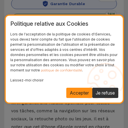
Garantie Durable
24H
Livraison Gratuite
Politique relative aux Cookies
Découvrez l'iPhone XS Max
Lors de l'acceptation de la politique de cookies d'iServices,
vous devez tenir compte du fait que l'utilisation de cookies
permet la personnalisation de l'utilisation et la présentation de
Découvrez l'
iPhone XS Max
, le modèle haut de
services et d'offres adaptés à vos centres d'intérêt. Vos
gamme d'Apple en 2018. Doté d'un
écran OLED
données personnelles et les cookies peuvent être utilisés pour
la personnalisation des annonces. Vous pouvez en savoir plus
Super Retina de 6,5 pouces
, il est idéal pour
sur notre utilisation des cookies ou modifier votre choix à tout
moment sur notre
.
politique de confidentialité
ceux qui souhaitent visionner leurs contenus
préférés avec des couleurs vives et une clarté
Laissez-moi choisir
incroyable.
Accepter
Je refuse
Équipé du
processeur A12 Bionic
, l'iPhone XS
MAX garantit une fluidité optimale pour toutes
vos tâches, comme la navigation sur les réseaux
sociaux, la retouche photo ou les jeux. Il est à
noter que cet iPhone d'Apple prend en charge