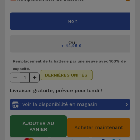
Accessoires
Non
Mobilité,
Auto et
Vélo
Oui
+ 44,95 €
Accessoires
Remplacement de la batterie par une neuve avec 100% de
d'ordinateur
capacité.
DERNIÈRES UNITÉS
1
Accessoires
iPad et
Livraison gratuite, prévue pour lundi !
Tablette
Voir la disponibilité en magasin
Kids
AJOUTER AU
Acheter maintenant
Voir
PANIER
tout