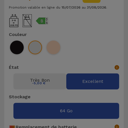
et
Promotion valable en ligne du
15/07/2026
au
31/08/2026
.
Bracelets
Autres
Marques
5-18
USB PD
Chaînes
Couleur
de
Voir
Téléphone
tout
Gadgets
État
Hygiène
Très Bon
et
Excellent
-5,00 €
Maison
Stockage
Portefeuilles,
Étuis et Sacs
64 Go
Traceurs et
Remplacement de batterie