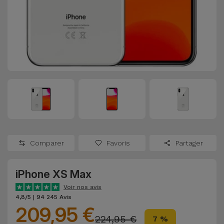
Watch
Apple Watch
Adaptateurs
Reconditionnés
Samsung
Coques et
Samsungs
Protections
Xiaomi
Reconditionnés
d'Écran
Huawei
iMacs
Batteries
Reconditionnés
Externes
Oppo
Consoles de
Chargeurs
Jeux
OnePlus
Comparer
Favoris
Partager
Reconditionnées
Ecouteurs
Google
et
iPhone XS Max
Voir
Enceintes
tout
Voir nos avis
Dyson
4,8/5 | 94 245 Avis
209,95 €
Montres
224,95 €
7 %
TCL
Connectées