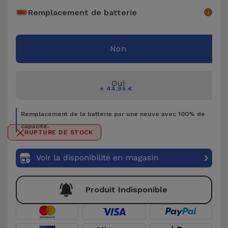
Accessoires
Remplacement de batterie
Mobilité,
Non
Auto et
Vélo
Oui
Accessoires
+ 44,95 €
d'ordinateur
Remplacement de la batterie par une neuve avec 100% de
capacité.
Accessoires
RUPTURE DE STOCK
iPad et
Tablette
Voir la disponibilité en magasin
Kids
Produit Indisponible
Voir
tout