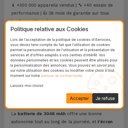
+300 000 appareils vendus |
+40 essais de
📱
🔧
performance |
36 mois de garantie sur tous
👍
les Reconditionnés
Découvrez l'iPhone 11 Pro
Politique relative aux Cookies
Lors de l'acceptation de la politique de cookies d'iServices,
L'
iPhone 11 Pro
, lancé en 2019, a présenté les
vous devez tenir compte du fait que l'utilisation de cookies
premiers appareils de la marque dotés d'un
permet la personnalisation de l'utilisation et la présentation de
services et d'offres adaptés à vos centres d'intérêt. Vos
triple capteur photo arrière de la marque Apple.
données personnelles et les cookies peuvent être utilisés pour
la personnalisation des annonces. Vous pouvez en savoir plus
Avec une finition haut de gamme, cet appareil
sur notre utilisation des cookies ou modifier votre choix à tout
offre également l'un des meilleurs téléphones
moment sur notre
.
politique de confidentialité
portables avec une qualité de photographie de
Laissez-moi choisir
nuit. Il dispose de
trois capteurs de 12 MP
avec
un traitement d'image élevé et une capacité
Accepter
Je refuse
d'enregistrement
vidéo 4K jusqu'à 60 ips
.
La
batterie de 3046 mAh
offre une bonne
autonomie tout au long de la journée, et
l'écran