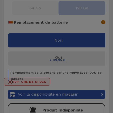
Accessoires
64 Go
128 Go
Mobilité,
Remplacement de batterie
Auto et
Vélo
Non
Accessoires
d'ordinateur
Oui
+ 39,95 €
Accessoires
iPad et
Remplacement de la batterie par une neuve avec 100% de
Tablette
capacité.
RUPTURE DE STOCK
Kids
Voir la disponibilité en magasin
Voir
tout
Produit Indisponible