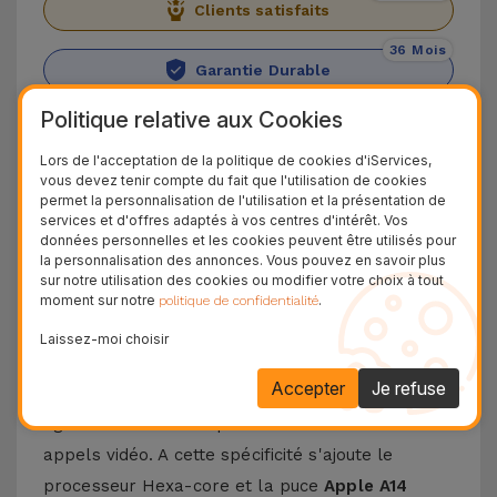
Clients satisfaits
36 Mois
Garantie Durable
24H
Politique relative aux Cookies
Livraison Gratuite
Lors de l'acceptation de la politique de cookies d'iServices,
vous devez tenir compte du fait que l'utilisation de cookies
Découvrez l'iPhone 12 Mini
permet la personnalisation de l'utilisation et la présentation de
services et d'offres adaptés à vos centres d'intérêt. Vos
Présentation de l'
iPhone 12 Mini
. Un smartphone
données personnelles et les cookies peuvent être utilisés pour
la personnalisation des annonces. Vous pouvez en savoir plus
lancé en 2020 avec les spécifications de la
sur notre utilisation des cookies ou modifier votre choix à tout
gamme
iPhone 12
, mais avec un design compact
moment sur notre
.
politique de confidentialité
et léger. Quant aux
caméras arrière de 12 MP
,
Laissez-moi choisir
elles garantissent toutes deux des images et des
Accepter
Je refuse
vidéos impressionnantes. La caméra frontale est
également de 12 MP pour les meilleurs selfies et
appels vidéo. A cette spécificité s'ajoute le
processeur Hexa-core et la puce
Apple A14