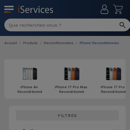
MENU
Réparation
Multimarque
Accueil
Produits
Reconditionnées
iPhone Reconditionnés
Différentes
Reconditionnés
Causes de
Pannes
iPhone
Produits
Reconditionnés
iPhone
DJI
Magasins
MacBooks
iPhone Air 
iPhone 17 Pro Max 
iPhone 17 Pro 
Drones
iPad
Reconditionné
Reconditionné
Reconditionné
Reconditionnés
Promotions
Nouveautés
Macbook
iPads
/ iMac
FILTRES
Reconditionnés
Reprises
Câbles