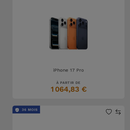
Accessoires
Mobilité,
Auto et
Vélo
Accessoires
d'ordinateur
iPhone 17 Pro
Accessoires
iPad et
À PARTIR DE
Tablette
1 064,83 €
Kids
36 MOIS
Voir
tout