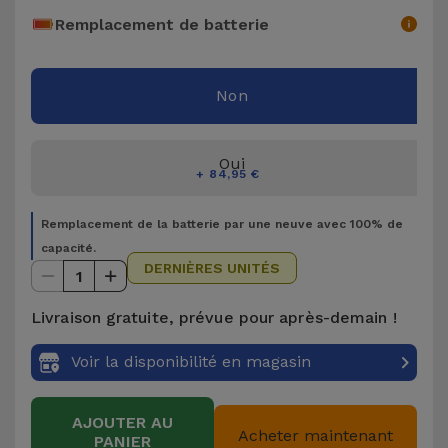
Accessoires
Remplacement de batterie
Mobilité,
Non
Auto et
Vélo
Oui
Accessoires
+ 84,95 €
d'ordinateur
Remplacement de la batterie par une neuve avec 100% de
capacité.
Accessoires
DERNIÈRES UNITÉS
1
iPad et
Tablette
Livraison gratuite, prévue pour après-demain !
Kids
Voir la disponibilité en magasin
Voir
AJOUTER AU
Acheter maintenant
tout
PANIER