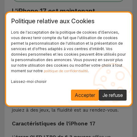
L'iPhone 17 est maintenant
disponible chez iServices
Politique relative aux Cookies
Lors de l'acceptation de la politique de cookies d'iServices,
L'
iPhone 17
est le nouveau smartphone d'Apple
vous devez tenir compte du fait que l'utilisation de cookies
promet une expérience utilisateur améliorée
permet la personnalisation de l'utilisation et la présentation de
services et d'offres adaptés à vos centres d'intérêt. Vos
grâce à un design revisité et encore plus léger,
données personnelles et les cookies peuvent être utilisés pour
se différenciant ainsi de la gamme
iPhone 16
.
la personnalisation des annonces. Vous pouvez en savoir plus
sur notre utilisation des cookies ou modifier votre choix à tout
Équipé de la puce
A19
, un processeur plus
moment sur notre
.
politique de confidentialité
puissant, plus rapide et plus intelligent, vous
Laissez-moi choisir
disposerez d'un appareil garantissant des
performances de pointe pour toutes vos tâches.
Accepter
Je refuse
Que vous retouchiez des images, des vidéos ou
jouiez à des jeux, la fluidité est au rendez-vous.
Caractéristiques de l'iPhone 17