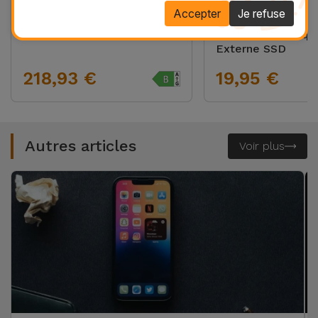
Accepter
Je refuse
Samsung A17 Reconditionné
Stockage
Samsung Galaxy A17
Boîtier pour Disqu
Externe SSD
218,93 €
19,95 €
Autres articles
Voir plus