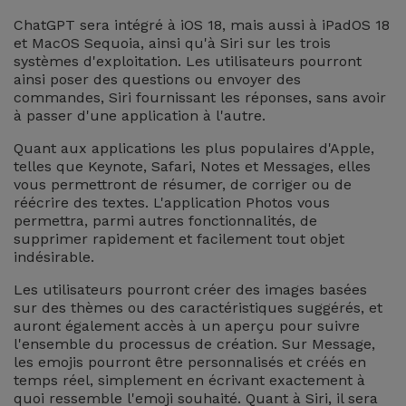
et
ChatGPT sera intégré à iOS 18, mais aussi à iPadOS 18
Bracelets
et MacOS Sequoia, ainsi qu'à Siri sur les trois
Autres
systèmes d'exploitation. Les utilisateurs pourront
Marques
ainsi poser des questions ou envoyer des
Chaînes
commandes, Siri fournissant les réponses, sans avoir
de
à passer d'une application à l'autre.
Voir
Téléphone
tout
Quant aux applications les plus populaires d'Apple,
telles que Keynote, Safari, Notes et Messages, elles
vous permettront de résumer, de corriger ou de
Gadgets
réécrire des textes. L'application Photos vous
permettra, parmi autres fonctionnalités, de
Hygiène
supprimer rapidement et facilement tout objet
indésirable.
et
Maison
Les utilisateurs pourront créer des images basées
sur des thèmes ou des caractéristiques suggérés, et
auront également accès à un aperçu pour suivre
Portefeuilles,
l'ensemble du processus de création. Sur Message,
Étuis et Sacs
les emojis pourront être personnalisés et créés en
temps réel, simplement en écrivant exactement à
quoi ressemble l'emoji souhaité. Quant à Siri, il sera
Traceurs et