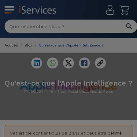
MENU
Réparation
Multimarque
Accueil
Blog
Qu'est-ce que l'Apple Intelligence ?
Différentes
Reconditionnés
Causes de
Pannes
iPhone
Produits
Reconditionnés
iPhone
Qu'est-ce que l'Apple Intelligence ?
DJI
Magasins
MacBooks
17/06/2024 14:48 - Tiago Miguel Magalhães de Abreu
Drones
iPad
Reconditionnés
Promotions
Nouveautés
Macbook
iPads
/ iMac
Reconditionnés
Reprises
Câbles
Cet article contient plus de 2 ans et peut être
périmé
.