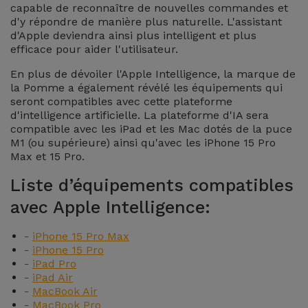
capable de reconnaître de nouvelles commandes et
Accessoires
d'y répondre de manière plus naturelle. L'assistant
d'Apple deviendra ainsi plus intelligent et plus
efficace pour aider l'utilisateur.
Mobilité,
Auto et
En plus de dévoiler l'Apple Intelligence, la marque de
Vélo
la Pomme a également révélé les équipements qui
seront compatibles avec cette plateforme
d'intelligence artificielle. La plateforme d'IA sera
Accessoires
compatible avec les iPad et les Mac dotés de la puce
d'ordinateur
M1 (ou supérieure) ainsi qu'avec les iPhone 15 Pro
Max et 15 Pro.
Accessoires
Liste d’équipements compatibles
iPad et
avec Apple Intelligence:
Tablette
-
iPhone 15 Pro Max
Kids
-
iPhone 15 Pro
-
iPad Pro
-
iPad Air
Voir
-
MacBook Air
tout
-
MacBook Pro