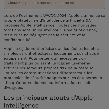
Watch
Apple Watch
Cliquez
ici
pour lire nos derniers articles.
Adaptateurs
Reconditionnés
Samsung
Lors de l'événement WWDC 2024, Apple a annoncé sa
Coques et
propre plateforme d'intelligence artificielle (IA)
Samsungs
baptisée Apple Intelligence. Toutes ces nouvelles
Protections
Xiaomi
Reconditionnés
fonctions sont un baume pour la vie quotidienne,
d'Écran
mais elles ne négligent pas la sécurité et la
confidentialité.
Huawei
iMacs
Batteries
Reconditionnés
Apple a également précisé que les tâches les plus
Externes
simples seront effectuées localement, sur chaque
Oppo
équipement. Pour celles qui nécessitent un
Consoles de
traitement plus puissant, le logiciel lui-même
Chargeurs
Jeux
OnePlus
activera les serveurs propres d'IA de la marque.
Reconditionnées
Toutes les communications utiliseront tous les
protocoles de sécurité adoptés sur les équipements
Ecouteurs
Google
afin qu'aucune donnée ou information ne soit
et
Voir
divulguée.
Enceintes
tout
Dyson
Les principaux atouts d'Apple
Montres
Intelligence
TCL
Connectées