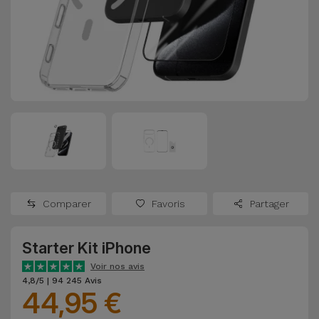
Watch
Apple Watch
Adaptateurs
Reconditionnés
Samsung
Coques et
Samsungs
Protections
Xiaomi
Reconditionnés
d'Écran
Huawei
iMacs
Batteries
Reconditionnés
Externes
Oppo
Consoles de
Chargeurs
Jeux
OnePlus
Comparer
Favoris
Partager
Reconditionnées
Ecouteurs
Google
et
Starter Kit iPhone
Voir
Enceintes
tout
Voir nos avis
Dyson
4,8/5 | 94 245 Avis
44,95 €
Montres
TCL
Connectées