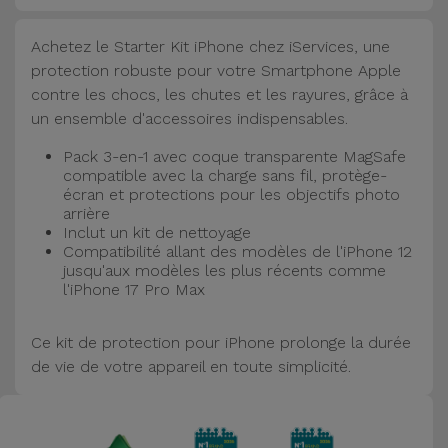
Accessoires
Achetez le Starter Kit iPhone chez iServices, une
protection robuste pour votre Smartphone Apple
Mobilité,
contre les chocs, les chutes et les rayures, grâce à
Auto et
un ensemble d'accessoires indispensables.
Vélo
Pack 3-en-1 avec coque transparente MagSafe
Accessoires
compatible avec la charge sans fil, protège-
écran et protections pour les objectifs photo
d'ordinateur
arrière
Inclut un kit de nettoyage
Compatibilité allant des modèles de l'iPhone 12
Accessoires
jusqu'aux modèles les plus récents comme
iPad et
l'iPhone 17 Pro Max
Tablette
Ce kit de protection pour iPhone prolonge la durée
Kids
de vie de votre appareil en toute simplicité.
Voir
tout