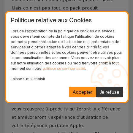
Mais ce n'est pas tout, ce pack produit
comprend un kit auxiliaire de nettoyage d'écran
Politique relative aux Cookies
pour iPhone. Ne cherchez plus, venez chez
Lors de l'acceptation de la politique de cookies d'iServices,
iServices et achetez le kit de démarrage iPhone
vous devez tenir compte du fait que l'utilisation de cookies
et protégez votre smartphone Apple de tout
permet la personnalisation de l'utilisation et la présentation de
services et d'offres adaptés à vos centres d'intérêt. Vos
dommage.
données personnelles et les cookies peuvent être utilisés pour
la personnalisation des annonces. Vous pouvez en savoir plus
Comment rendre votre iPhone plus
sur notre utilisation des cookies ou modifier votre choix à tout
moment sur notre
.
politique de confidentialité
sécurisé?
Laissez-moi choisir
Dans la boutique en ligne iServices, vous
Accepter
Je refuse
trouverez la meilleure option pour protéger
votre iPhone grâce au Starter Kit. Dans ce kit,
vous trouverez 3 produits qui feront la différence
et amélioreront l'expérience d'utilisation de
votre téléphone portable Apple.