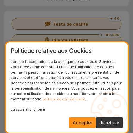
+ 40
Tests de qualité
+ 100.000
Clients satisfaits
Politique relative aux Cookies
36 Mois
Garantie Durable
Lors de l'acceptation de la politique de cookies d'iServices,
vous devez tenir compte du fait que l'utilisation de cookies
24H
permet la personnalisation de l'utilisation et la présentation de
Livraison Gratuite
services et d'offres adaptés à vos centres d'intérêt. Vos
données personnelles et les cookies peuvent être utilisés pour
Découvrez l'iPhone 12 Mini
la personnalisation des annonces. Vous pouvez en savoir plus
sur notre utilisation des cookies ou modifier votre choix à tout
moment sur notre
.
politique de confidentialité
Présentation de l'
iPhone 12 Mini
. Un smartphone
lancé en 2020 avec les spécifications de la
Laissez-moi choisir
gamme
iPhone 12
, mais avec un design compact
Accepter
Je refuse
et léger. Quant aux
caméras arrière de 12 MP
,