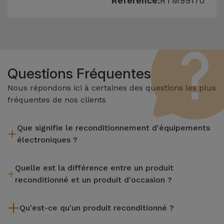
Référence:
RTM99170
Questions Fréquentes
Nous répondons ici à certaines des questions les plus
fréquentes de nos clients
Que signifie le reconditionnement d'équipements
électroniques ?
Le reconditionnement implique plusieurs étapes telles que
Quelle est la différence entre un produit
l'inspection, le nettoyage, sans oublier la réparation de tout
reconditionné et un produit d'occasion ?
composant défectueux. Il convient de rappeler que tous les
équipements reconditionnés par Services passent par
Les produits reconditionnés iServices sont soigneusement
plusieurs tests rigoureux de qualité et de performance avant
Qu'est-ce qu'un produit reconditionné ?
testés et préparés par des techniciens spécialisés pour
d'être mis en vente.
garantir leur parfait fonctionnement. Contrairement à un