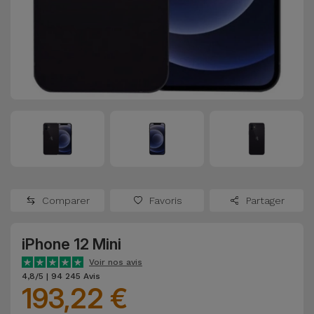
Watch
Apple Watch
Adaptateurs
Reconditionnés
Samsung
Coques et
Samsungs
Protections
Xiaomi
Reconditionnés
d'Écran
Huawei
iMacs
Batteries
Reconditionnés
Externes
Oppo
Consoles de
Chargeurs
Jeux
OnePlus
Comparer
Favoris
Partager
Reconditionnées
Ecouteurs
Google
et
iPhone 12 Mini
Voir
Enceintes
tout
Voir nos avis
Dyson
4,8/5 | 94 245 Avis
193,22 €
Montres
TCL
Connectées