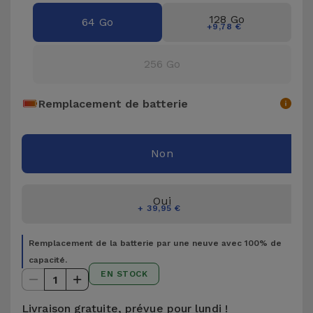
Accessoires
128 Go
64 Go
+9,78 €
Mobilité,
256 Go
Auto et
Vélo
Remplacement de batterie
Accessoires
d'ordinateur
Non
Accessoires
iPad et
Oui
+ 39,95 €
Tablette
Remplacement de la batterie par une neuve avec 100% de
Kids
capacité.
EN STOCK
1
Voir
tout
Livraison gratuite, prévue pour lundi !