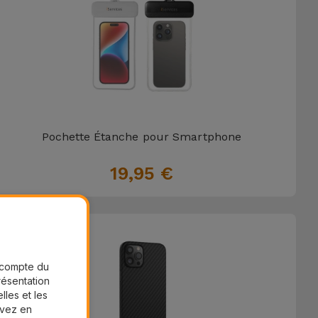
Pochette Étanche pour Smartphone
19,95 €
r compte du
présentation
lles et les
uvez en