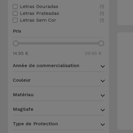
Letras Douradas
(1)
et
Letras Prateadas
(1)
Bracelets
Autres
Letras Sem Cor
(1)
Marques
Chaînes
Prix
de
Voir
Téléphone
tout
14.95 €
59.95 €
Gadgets
Année de commercialisation
Hygiène
Couleur
et
Maison
Matériau
Portefeuilles,
MagSafe
Étuis et Sacs
Type de Protection
Traceurs et