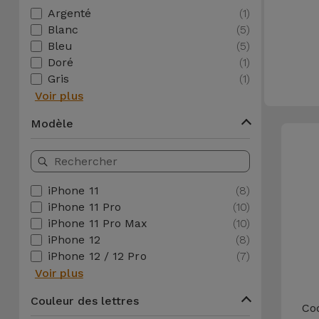
Watch
Apple Watch
Argenté
(1)
Adaptateurs
Reconditionnés
Blanc
(5)
Samsung
Bleu
(5)
Coques et
Doré
(1)
Samsungs
Protections
Gris
(1)
Xiaomi
Reconditionnés
d'Écran
Voir plus
Huawei
iMacs
Modèle
Batteries
Reconditionnés
Externes
Oppo
Consoles de
Chargeurs
iPhone 11
(8)
Jeux
OnePlus
iPhone 11 Pro
(10)
Reconditionnées
iPhone 11 Pro Max
(10)
Ecouteurs
Google
iPhone 12
(8)
et
Voir
iPhone 12 / 12 Pro
(7)
Enceintes
tout
Voir plus
Dyson
Montres
Couleur des lettres
Co
TCL
Connectées