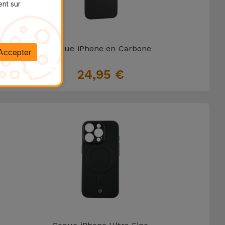
ent sur
Coque iPhone en Carbone
Accepter
24,95 €