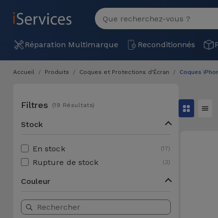
MENU
Voir
tout
Réparation
Réparation Multimarque
Reconditionnés
Multimarque
Accueil
Produits
Coques et Protections d'Écran
Coques iPho
Différentes
Reconditionnés
Causes de
Pannes
Filtres
(19 Résultats)
iPhone
Produits
Reconditionnés
Stock
iPhone
DJI
Magasins
MacBooks
En stock
(17)
Drones
iPad
Reconditionnés
Rupture de stock
(2)
Promotions
Nouveautés
Macbook
Couleur
iPads
/ iMac
Reconditionnés
Reprises
Câbles