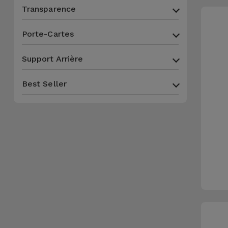
Accessoires
Transparence
Porte-Cartes
Mobilité,
Auto et
Support Arrière
Vélo
Best Seller
Accessoires
d'ordinateur
Accessoires
iPad et
Tablette
Kids
Voir
tout