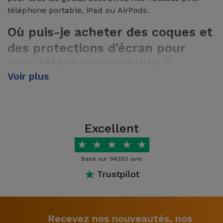
téléphone portable, iPad ou AirPods.
Où puis-je acheter des coques et
des protections d'écran pour
mon téléphone portable ?
Voir plus
Dans la boutique en ligne ou dans l'une de nos
boutiques physiques iServices, vous trouverez une
large gamme de coques dans une variété de
couleurs et de matériaux, pour tous les modèles de
Excellent
différents fabricants. Trouvez la meilleure solution
★
★
★
★
★
pour votre smartphone avec iServices.
Basé sur 94360 avis
Quels sont les types de coques
★
Trustpilot
vendus par iServices ?
Pour tous les goûts et tous les styles, iServices vous
propose les meilleures solutions pour protéger votre
Recevez nos nouveautés, nos