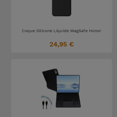
Accessoires
Mobilité,
Auto et
Coque Silicone Liquide MagSafe Honor
Vélo
24,95 €
Accessoires
d'ordinateur
Accessoires
iPad et
Tablette
Kids
Voir
tout