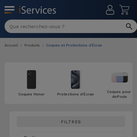
MENU
Réparation
Multimarque
Accueil
Produits
Coques et Protections d'Écran
Différentes
Reconditionnés
Causes de
Pannes
iPhone
Produits
Reconditionnés
iPhone
DJI
Magasins
MacBooks
Coques pour 
Drones
Coques Honor
Protections d'Écran
iPad
AirPods
Reconditionnés
Promotions
Nouveautés
Macbook
iPads
/ iMac
FILTRES
Reconditionnés
Reprises
Câbles