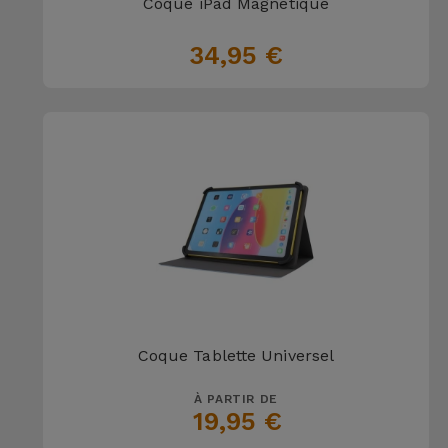
Coque iPad Magnétique
Accessoires
34,95 €
Mobilité,
Auto et
Vélo
Accessoires
d'ordinateur
Accessoires
iPad et
Tablette
Coque Tablette Universel
Kids
À PARTIR DE
Voir
19,95 €
tout