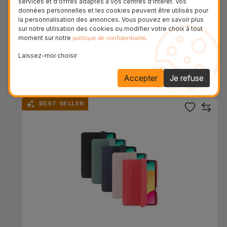
services et d'offres adaptés à vos centres d'intérêt. Vos
données personnelles et les cookies peuvent être utilisés pour
la personnalisation des annonces. Vous pouvez en savoir plus
sur notre utilisation des cookies ou modifier votre choix à tout
moment sur notre
.
politique de confidentialité
Coque iPad pour Enfants
Laissez-moi choisir
24,95 €
Accepter
Je refuse
BEST SELLER