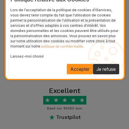
Accessoires
L'iPhone 13 Pro Max dispose d'un écran Super Retina
Lors de l'acceptation de la politique de cookies d'iServices,
XDR de 6,7 pouces.
vous devez tenir compte du fait que l'utilisation de cookies
permet la personnalisation de l'utilisation et la présentation de
Mobilité,
Combien de RAM possède
services et d'offres adaptés à vos centres d'intérêt. Vos
Auto et
données personnelles et les cookies peuvent être utilisés pour
l'iPhone 13 Pro Max ?
Vélo
la personnalisation des annonces. Vous pouvez en savoir plus
sur notre utilisation des cookies ou modifier votre choix à tout
moment sur notre
.
politique de confidentialité
L'iPhone 13 Pro Max est équipé de 6 Go de RAM,
Accessoires
offrant des performances agiles et fluides.
Laissez-moi choisir
d'ordinateur
Voir plus
Combien de Go a l'iPhone 13 Pro
Accepter
Je refuse
Accessoires
Max ?
iPad et
Tablette
L'iPhone 13 Pro Max est disponible dans diverses
Excellent
capacités de stockage, dont 128 Go, 256 Go et 512 Go.
★
★
★
★
★
Kids
Combien de puces possède
Basé sur 94360 avis
★
l'iPhone 13 Pro Max ?
Trustpilot
Voir
tout