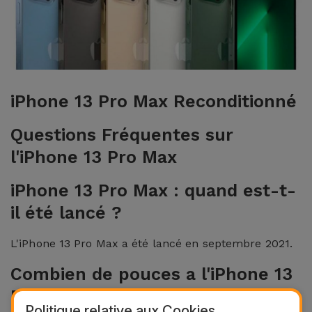
et
Bracelets
Autres
Marques
Chaînes
de
Voir
iPhone 13 Pro Max Reconditionné
Téléphone
tout
Questions Fréquentes sur
Gadgets
l'iPhone 13 Pro Max
Hygiène
iPhone 13 Pro Max : quand est-t-
et
il été lancé ?
Maison
L'iPhone 13 Pro Max a été lancé en septembre 2021.
Portefeuilles,
Étuis et Sacs
Combien de pouces a l'iPhone 13
Pro Max ?
Traceurs et
Politique relative aux Cookies