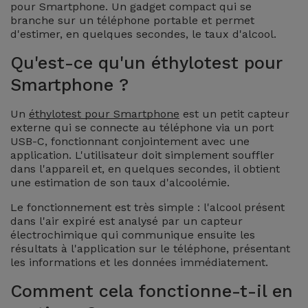
Watch
pour Smartphone. Un gadget compact qui se
Apple Watch
Adaptateurs
branche sur un téléphone portable et permet
Reconditionnés
d'estimer, en quelques secondes, le taux d'alcool.
Samsung
Coques et
Qu'est-ce qu'un éthylotest pour
Samsungs
Protections
Xiaomi
Reconditionnés
Smartphone ?
d'Écran
Un
éthylotest pour Smartphone
est un petit capteur
Huawei
iMacs
externe qui se connecte au téléphone via un port
Batteries
Reconditionnés
USB-C, fonctionnant conjointement avec une
Externes
Oppo
application. L'utilisateur doit simplement souffler
dans l'appareil et, en quelques secondes, il obtient
Consoles de
Chargeurs
une estimation de son taux d'alcoolémie.
Jeux
OnePlus
Reconditionnées
Le fonctionnement est très simple : l'alcool présent
Ecouteurs
dans l'air expiré est analysé par un capteur
Google
électrochimique qui communique ensuite les
et
Voir
résultats à l'application sur le téléphone, présentant
Enceintes
tout
les informations et les données immédiatement.
Dyson
Comment cela fonctionne-t-il en
Montres
TCL
Connectées