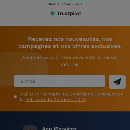
Basé sur 94452 avis
★
Trustpilot
Recevez nos nouveautés, nos
campagnes et nos offres exclusives.
Abonnez-vous à notre newsletter et restez
informé
J’ai lu et j’accepte les
Conditions Générales
et
la
Politique de Confidentialité
App iServices