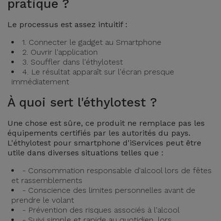
pratique ?
et
Bracelets
Le processus est assez intuitif :
Autres
Marques
1. Connecter le gadget au Smartphone
Chaînes
2. Ouvrir l'application
de
3. Souffler dans l'éthylotest
Voir
4. Le résultat apparaît sur l'écran presque
Téléphone
tout
immédiatement
À quoi sert l'éthylotest ?
Gadgets
Une chose est sûre, ce produit ne remplace pas les
Hygiène
équipements certifiés par les autorités du pays.
et
L'éthylotest pour smartphone d'iServices peut être
Maison
utile dans diverses situations telles que :
- Consommation responsable d'alcool lors de fêtes
Portefeuilles,
et rassemblements
- Conscience des limites personnelles avant de
Étuis et Sacs
prendre le volant
- Prévention des risques associés à l'alcool
Traceurs et
- Suivi simple et rapide au quotidien, lors