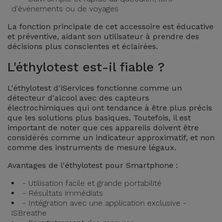
d'événements ou de voyages
Accessoires
La fonction principale de cet accessoire est éducative
Mobilité,
et préventive, aidant son utilisateur à prendre des
décisions plus conscientes et éclairées.
Auto et
Vélo
L'éthylotest est-il fiable ?
Accessoires
L'éthylotest d'iServices fonctionne comme un
détecteur d'alcool avec des capteurs
d'ordinateur
électrochimiques qui ont tendance à être plus précis
que les solutions plus basiques. Toutefois, il est
Accessoires
important de noter que ces appareils doivent être
considérés comme un indicateur approximatif, et non
iPad et
comme des instruments de mesure légaux.
Tablette
Avantages de l'éthylotest pour Smartphone :
Kids
- Utilisation facile et grande portabilité
- Résultats immédiats
- Intégration avec une application exclusive -
Voir
iSBreathe
tout