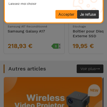
Laissez-moi choisir
Accepter
Je refuse
Samsung A17 Reconditionné
Stockage
Samsung Galaxy A17
Boîtier pour Disqu
Externe SSD
218,93 €
19,95 €
Autres articles
Voir plus