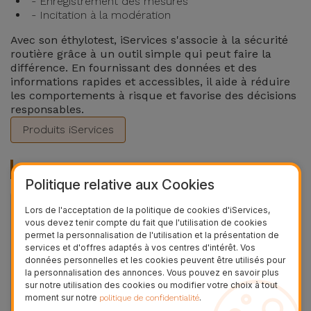
- Enregistrement des mesures
- Incitation à la modération
Avec son éthylotest, iServices s'associe à la sécurité
routière grâce à un outil simple qui peut faire la
différence. En fournissant des données et des
informations rapides et accessibles, il aide à réduire
les comportements à risque et favorise des décisions
responsables.
Produits iServices
Produits Recommandés
Politique relative aux Cookies
Lors de l'acceptation de la politique de cookies d'iServices,
36 MOIS
vous devez tenir compte du fait que l'utilisation de cookies
permet la personnalisation de l'utilisation et la présentation de
services et d'offres adaptés à vos centres d'intérêt. Vos
données personnelles et les cookies peuvent être utilisés pour
la personnalisation des annonces. Vous pouvez en savoir plus
sur notre utilisation des cookies ou modifier votre choix à tout
moment sur notre
.
politique de confidentialité