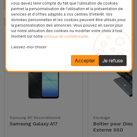
vous devez tenir compte du fait que l'utilisation de cookies
iServices
permet la personnalisation de l'utilisation et la présentation de
services et d'offres adaptés à vos centres d'intérêt. Vos
données personnelles et les cookies peuvent être utilisés pour
Produits Recommandés
la personnalisation des annonces. Vous pouvez en savoir plus
sur notre utilisation des cookies ou modifier votre choix à tout
moment sur notre
.
politique de confidentialité
36 MOIS
Laissez-moi choisir
Accepter
Je refuse
Samsung A17 Reconditionné
Stockage
Samsung Galaxy A17
Boîtier pour Disqu
Externe SSD