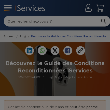
MENU
Réparation
Multimarque
Accueil
Blog
Découvrez le Guide des Conditions Reconditionnées i
Différentes
Reconditionnés
Causes de
Pannes
iPhone
Produits
Reconditionnés
Découvrez le Guide des Conditions
iPhone
Reconditionnées iServices
DJI
Magasins
MacBooks
Drones
iPad
29/05/2024 09:57 - Tiago Miguel Magalhães de Abreu
Reconditionnés
Promotions
Nouveautés
Macbook
iPads
/ iMac
Reconditionnés
Reprises
Câbles
Cet article contient plus de 2 ans et peut être
périmé
.