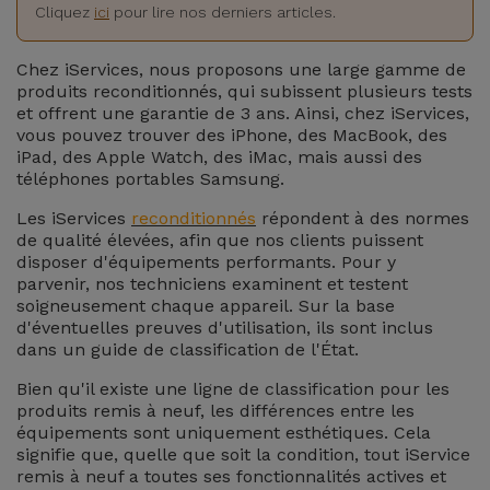
Watch
Apple Watch
Cliquez
ici
pour lire nos derniers articles.
Adaptateurs
Reconditionnés
Samsung
Chez iServices, nous proposons une large gamme de
Coques et
produits reconditionnés, qui subissent plusieurs tests
Samsungs
et offrent une garantie de 3 ans. Ainsi, chez iServices,
Protections
Xiaomi
Reconditionnés
vous pouvez trouver des iPhone, des MacBook, des
d'Écran
iPad, des Apple Watch, des iMac, mais aussi des
téléphones portables Samsung.
Huawei
iMacs
Batteries
Reconditionnés
Les iServices
reconditionnés
répondent à des normes
Externes
de qualité élevées, afin que nos clients puissent
Oppo
disposer d'équipements performants. Pour y
Consoles de
parvenir, nos techniciens examinent et testent
Chargeurs
Jeux
OnePlus
soigneusement chaque appareil. Sur la base
Reconditionnées
d'éventuelles preuves d'utilisation, ils sont inclus
dans un guide de classification de l'État.
Ecouteurs
Google
et
Voir
Bien qu'il existe une ligne de classification pour les
Enceintes
produits remis à neuf, les différences entre les
tout
Dyson
équipements sont uniquement esthétiques. Cela
signifie que, quelle que soit la condition, tout iService
Montres
remis à neuf a toutes ses fonctionnalités actives et
TCL
Connectées