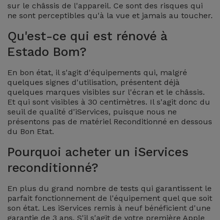
sur le châssis de l'appareil. Ce sont des risques qui
Accessoires
ne sont perceptibles qu'à la vue et jamais au toucher.
Qu'est-ce qui est rénové à
Mobilité,
Auto et
Estado Bom?
Vélo
En bon état, il s'agit d'équipements qui, malgré
quelques signes d'utilisation, présentent déjà
Accessoires
quelques marques visibles sur l'écran et le châssis.
d'ordinateur
Et qui sont visibles à 30 centimètres. Il s'agit donc du
seuil de qualité d'iServices, puisque nous ne
présentons pas de matériel Reconditionné en dessous
Accessoires
du Bon Etat.
iPad et
Tablette
Pourquoi acheter un iServices
reconditionné?
Kids
En plus du grand nombre de tests qui garantissent le
parfait fonctionnement de l'équipement quel que soit
Voir
son état. Les iServices remis à neuf bénéficient d'une
tout
garantie de 3 ans. S'il s'agit de votre première Apple