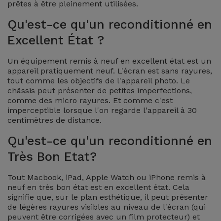
prêtes à être pleinement utilisées.
et
Qu'est-ce qu'un reconditionné en
Bracelets
Autres
Marques
Excellent État ?
Chaînes
Un équipement remis à neuf en excellent état est un
de
Voir
appareil pratiquement neuf. L'écran est sans rayures,
Téléphone
tout
tout comme les objectifs de l'appareil photo. Le
châssis peut présenter de petites imperfections,
comme des micro rayures. Et comme c'est
Gadgets
imperceptible lorsque l'on regarde l'appareil à 30
centimètres de distance.
Hygiène
Qu'est-ce qu'un reconditionné en
et
Maison
Très Bon Etat?
Tout Macbook, iPad, Apple Watch ou iPhone remis à
Portefeuilles,
neuf en très bon état est en excellent état. Cela
Étuis et Sacs
signifie que, sur le plan esthétique, il peut présenter
de légères rayures visibles au niveau de l'écran (qui
peuvent être corrigées avec un film protecteur) et
Traceurs et