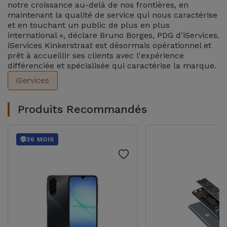
notre croissance au-delà de nos frontières, en
et
maintenant la qualité de service qui nous caractérise
Bracelets
et en touchant un public de plus en plus
Autres
international », déclare Bruno Borges, PDG d'iServices.
Marques
iServices Kinkerstraat est désormais opérationnel et
Chaînes
prêt à accueillir ses clients avec l'expérience
de
Voir
différenciée et spécialisée qui caractérise la marque.
Téléphone
tout
iServices
Gadgets
Produits Recommandés
Hygiène
36 MOIS
et
Maison
Portefeuilles,
Étuis et Sacs
Traceurs et