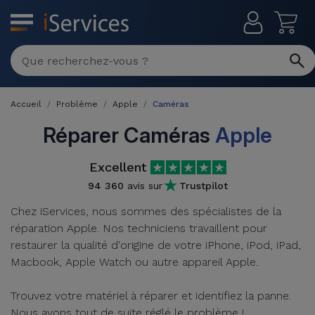
MENU
Réparation
Multimarque
Accueil
Problème
Apple
Caméras
Différentes
Reconditionnés
Causes de
Réparer Caméras
Apple
Pannes
iPhone
Produits
Excellent
Reconditionnés
iPhone
94 360
avis sur
Trustpilot
DJI
Magasins
Chez iServices, nous sommes des spécialistes de la
MacBooks
Drones
iPad
réparation Apple. Nos techniciens travaillent pour
Reconditionnés
restaurer la qualité d'origine de votre iPhone, iPod, iPad,
Promotions
Nouveautés
Macbook
Macbook, Apple Watch ou autre appareil Apple.
iPads
/ iMac
Reconditionnés
Reprises
Trouvez votre matériel à réparer et identifiez la panne.
Câbles
Nous avons tout de suite réglé le problème !