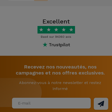
Excellent
★
★
★
★
★
Basé sur 94360 avis
★
Trustpilot
Recevez nos nouveautés, nos
campagnes et nos offres exclusives.
Abonnez-vous à notre newsletter et restez
informé