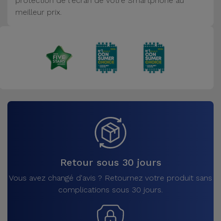
protection de l'écran de votre Smartphone au
Accessoires
meilleur prix.
Mobilité,
Auto et
Vélo
Accessoires
d'ordinateur
Accessoires
iPad et
Tablette
Retour sous 30 jours
Kids
Vous avez changé d'avis ? Retournez votre produit sans
complications sous 30 jours.
Voir
tout