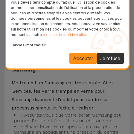
vous devez tenir compte du fait que l'utilisation de cookies
téléphone portable ainsi que la meilleure
permet la personnalisation de l'utilisation et la présentation de
services et d'offres adaptés à vos centres d'intérêt. Vos
expérience pour regarder votre contenu préféré.
données personnelles et les cookies peuvent être utilisés pour
Ce Verre Trempé est compatible avec plusieurs
la personnalisation des annonces. Vous pouvez en savoir plus
sur notre utilisation des cookies ou modifier votre choix à tout
modèles comme le Samsung A53, mais aussi
moment sur notre
.
politique de confidentialité
avec les plus récents comme le
Samsung S23
, le
Laissez-moi choisir
Samsung S24 ou encore le Samsung S25.
Accepter
Je refuse
Comment installer un Verre Trempé
Samsung ?
Mettre un film Samsung est très simple. Chez
iServices, les verre trempé en verre pour
Samsung disposent d'un kit pour rendre ce
processus simple et facile à réaliser.
- Assurez-vous que votre écran Samsung est
propre. Pour ce faire, utilisez un chiffon sec.
- Placez le verre trempé sur le smartphone
Samsung en appliquant une pression du centre