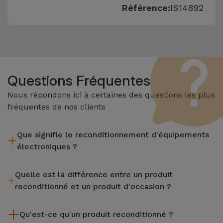
Référence:
IS14892
Questions Fréquentes
Nous répondons ici à certaines des questions les plus
fréquentes de nos clients
Que signifie le reconditionnement d'équipements
électroniques ?
Le reconditionnement implique plusieurs étapes telles que
Quelle est la différence entre un produit
l'inspection, le nettoyage, sans oublier la réparation de tout
reconditionné et un produit d'occasion ?
composant défectueux. Il convient de rappeler que tous les
équipements reconditionnés par Services passent par
Les produits reconditionnés iServices sont soigneusement
plusieurs tests rigoureux de qualité et de performance avant
Qu'est-ce qu'un produit reconditionné ?
testés et préparés par des techniciens spécialisés pour
d'être mis en vente.