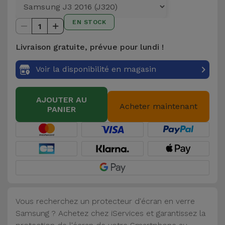
et
Bracelets
EN STOCK
Autres
1
Marques
Livraison gratuite, prévue pour lundi !
Chaînes
de
Voir
Voir la disponibilité en magasin
Téléphone
tout
AJOUTER AU
Gadgets
Acheter maintenant
PANIER
Hygiène
et
Maison
Portefeuilles,
Étuis et Sacs
Vous recherchez un protecteur d'écran en verre
Samsung ? Achetez chez iServices et garantissez la
Traceurs et