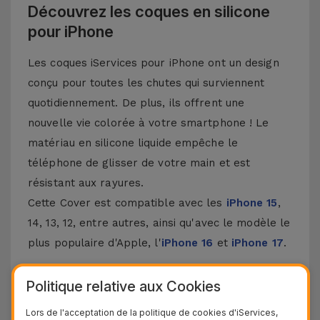
Découvrez les coques en silicone
pour iPhone
Les coques iServices pour iPhone ont un design
conçu pour toutes les chutes qui surviennent
quotidiennement. De plus, ils offrent une
nouvelle vie colorée à votre smartphone ! Le
matériau en silicone liquide empêche le
téléphone de glisser de votre main et est
résistant aux rayures.
Cette Cover est compatible avec les
iPhone 15
,
14, 13, 12, entre autres, ainsi qu'avec le modèle le
plus populaire d'Apple, l'
iPhone 16
et
iPhone 17
.
Protection à 3 couches avec coques en
Politique relative aux Cookies
silicone
Lors de l'acceptation de la politique de cookies d'iServices,