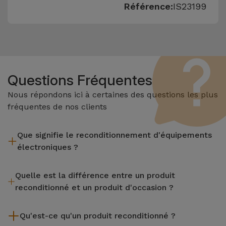
Référence:
IS23199
Questions Fréquentes
Nous répondons ici à certaines des questions les plus
fréquentes de nos clients
Que signifie le reconditionnement d'équipements
électroniques ?
Le reconditionnement implique plusieurs étapes telles que
Quelle est la différence entre un produit
l'inspection, le nettoyage, sans oublier la réparation de tout
reconditionné et un produit d'occasion ?
composant défectueux. Il convient de rappeler que tous les
équipements reconditionnés par Services passent par
Les produits reconditionnés iServices sont soigneusement
plusieurs tests rigoureux de qualité et de performance avant
Qu'est-ce qu'un produit reconditionné ?
testés et préparés par des techniciens spécialisés pour
d'être mis en vente.