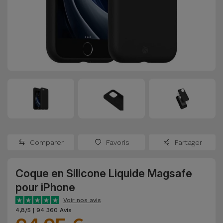
Watch
Apple Watch
Adaptateurs
Reconditionnés
Samsung
Coques et
Samsungs
Protections
Xiaomi
Reconditionnés
d'Écran
Huawei
iMacs
Batteries
Reconditionnés
Externes
Oppo
Consoles de
Chargeurs
Jeux
OnePlus
Comparer
Favoris
Partager
Reconditionnées
Ecouteurs
Google
et
Coque en Silicone Liquide Magsafe
Voir
Enceintes
pour iPhone
tout
Dyson
Voir nos avis
Montres
4,8/5 | 94 360 Avis
TCL
Connectées