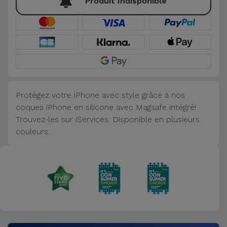
Produit Indisponible
Accessoires
Mobilité,
Auto et
Vélo
Accessoires
Protégez votre iPhone avec style grâce à nos
d'ordinateur
coques iPhone en silicone avec Magsafe intégré!
Trouvez-les sur iServices. Disponible en plusieurs
Accessoires
couleurs.
iPad et
Tablette
Kids
Voir
tout