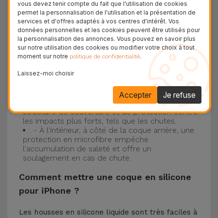
Nos coques en silicone pour iPhone ont une
vous devez tenir compte du fait que l'utilisation de cookies
permet la personnalisation de l'utilisation et la présentation de
construction robuste et de qualité, avec une
services et d'offres adaptés à vos centres d'intérêt. Vos
données personnelles et les cookies peuvent être utilisés pour
construction à trois couches, pour éviter au
la personnalisation des annonces. Vous pouvez en savoir plus
maximum les accidents et les casses !
sur notre utilisation des cookies ou modifier votre choix à tout
- Une première couche de silicone liquide
moment sur notre
.
politique de confidentialité
donne de la couleur et une couverture
Laissez-moi choisir
complète à la coque arrière et au bord latéral de
votre smartphone. C'est un matériau résistant,
avec une finition antidérapante.
Accepter
Je refuse
- À l'intérieur, une housse en PVC assure la
structure de couverture et de protection contre
les impacts plus forts, tels que les chutes.
- À l'intérieur, à côté de la coque arrière, une
protection en microfibre empêche
l'accumulation de saleté et offre un
soulagement en cas de chute.
Comment mettre une coque en silicone
pour iPhone ?
Les housses en silicone liquide sont très faciles à