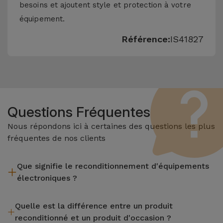
besoins et ajoutent style et protection à votre
équipement.
Référence:
IS41827
Questions Fréquentes
Nous répondons ici à certaines des questions les plus
fréquentes de nos clients
Que signifie le reconditionnement d'équipements
électroniques ?
Le reconditionnement implique plusieurs étapes telles que
Quelle est la différence entre un produit
l'inspection, le nettoyage, sans oublier la réparation de tout
reconditionné et un produit d'occasion ?
composant défectueux. Il convient de rappeler que tous les