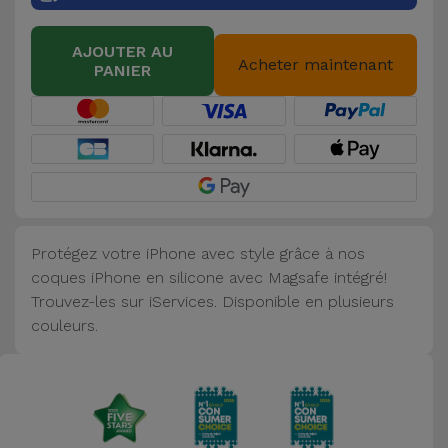
Accessoires
AJOUTER AU
Acheter maintenant
PANIER
Mobilité,
Auto et
Vélo
Accessoires
d'ordinateur
Protégez votre iPhone avec style grâce à nos
Accessoires
coques iPhone en silicone avec Magsafe intégré!
iPad et
Trouvez-les sur iServices. Disponible en plusieurs
Tablette
couleurs.
Kids
Voir
tout