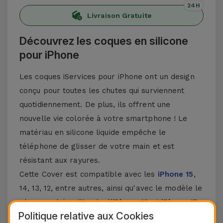
24H
Livraison Gratuite
Découvrez les coques en silicone
pour iPhone
Les coques iServices pour iPhone ont un design
conçu pour toutes les chutes qui surviennent
quotidiennement. De plus, ils offrent une
nouvelle vie colorée à votre smartphone ! Le
matériau en silicone liquide empêche le
téléphone de glisser de votre main et est
résistant aux rayures.
Cette Cover est compatible avec les
iPhone 15
,
14, 13, 12, entre autres, ainsi qu'avec le modèle le
plus populaire d'Apple, l'
iPhone 16
et
iPhone 17
.
Politique relative aux Cookies