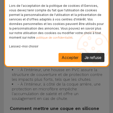
Protection à 3 couches avec coques en
Lors de l'acceptation de la politique de cookies d'iServices,
silicone
vous devez tenir compte du fait que l'utilisation de cookies
permet la personnalisation de l'utilisation et la présentation de
Nos coques en silicone pour iPhone ont une
services et d'offres adaptés à vos centres d'intérêt. Vos
données personnelles et les cookies peuvent être utilisés pour
construction robuste et de qualité, avec une
la personnalisation des annonces. Vous pouvez en savoir plus
construction à trois couches, pour éviter au
sur notre utilisation des cookies ou modifier votre choix à tout
moment sur notre
.
politique de confidentialité
maximum les accidents et les casses !
- Une première couche de silicone liquide
Laissez-moi choisir
donne de la couleur et une couverture
complète à la coque arrière et au bord latéral de
Accepter
Je refuse
votre smartphone. C'est un matériau résistant,
avec une finition antidérapante.
- À l'intérieur, une housse en PVC assure la
structure de couverture et de protection contre
les impacts plus forts, tels que les chutes.
- À l'intérieur, à côté de la coque arrière, une
protection en microfibre empêche
l'accumulation de saleté et offre un
soulagement en cas de chute.
Comment mettre une coque en silicone