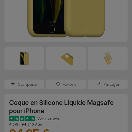
Watch
Apple Watch
Adaptateurs
Reconditionnés
Samsung
Coques et
Samsungs
Protections
Xiaomi
Reconditionnés
d'Écran
Huawei
iMacs
Batteries
Reconditionnés
Externes
Oppo
Consoles de
Chargeurs
Jeux
OnePlus
Comparer
Favoris
Partager
Reconditionnées
Ecouteurs
Google
et
Coque en Silicone Liquide Magsafe
Voir
Enceintes
pour iPhone
tout
Dyson
Voir nos avis
Montres
4,8/5 | 94 245 Avis
TCL
Connectées