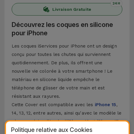
24H
Livraison Gratuite
Découvrez les coques en silicone
pour iPhone
Les coques iServices pour iPhone ont un design
conçu pour toutes les chutes qui surviennent
quotidiennement. De plus, ils offrent une
nouvelle vie colorée à votre smartphone ! Le
matériau en silicone liquide empêche le
téléphone de glisser de votre main et est
résistant aux rayures.
Cette Cover est compatible avec les
iPhone 15
,
14, 13, 12, entre autres, ainsi qu'avec le modèle le
plus populaire d'Apple, l'
iPhone 16
et
iPhone 17
.
Politique relative aux Cookies