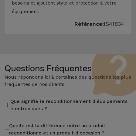
besoins et ajoutent style et protection à votre
équipement.
Référence:
IS41834
Questions Fréquentes
Nous répondons ici à certaines des questions les plus
fréquentes de nos clients
Que signifie le reconditionnement d'équipements
électroniques ?
Le reconditionnement implique plusieurs étapes telles que
Quelle est la différence entre un produit
l'inspection, le nettoyage, sans oublier la réparation de tout
reconditionné et un produit d'occasion ?
composant défectueux. Il convient de rappeler que tous les