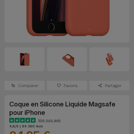
Watch
Apple Watch
Adaptateurs
Reconditionnés
Samsung
Coques et
Samsungs
Protections
Xiaomi
Reconditionnés
d'Écran
Huawei
iMacs
Batteries
Reconditionnés
Externes
Oppo
Consoles de
Chargeurs
Jeux
OnePlus
Comparer
Favoris
Partager
Reconditionnées
Ecouteurs
Google
et
Coque en Silicone Liquide Magsafe
Voir
Enceintes
pour iPhone
tout
Dyson
Voir nos avis
Montres
4,8/5 | 94 360 Avis
TCL
Connectées