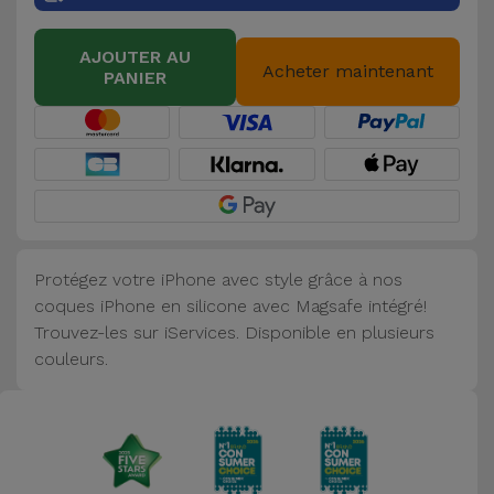
Accessoires
AJOUTER AU
Acheter maintenant
PANIER
Mobilité,
Auto et
Vélo
Accessoires
d'ordinateur
Protégez votre iPhone avec style grâce à nos
Accessoires
coques iPhone en silicone avec Magsafe intégré!
iPad et
Trouvez-les sur iServices. Disponible en plusieurs
Tablette
couleurs.
Kids
Voir
tout