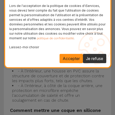
Protection à 3 couches avec coques en
Lors de l'acceptation de la politique de cookies d'iServices,
silicone
vous devez tenir compte du fait que l'utilisation de cookies
permet la personnalisation de l'utilisation et la présentation de
Nos coques en silicone pour iPhone ont une
services et d'offres adaptés à vos centres d'intérêt. Vos
données personnelles et les cookies peuvent être utilisés pour
construction robuste et de qualité, avec une
la personnalisation des annonces. Vous pouvez en savoir plus
construction à trois couches, pour éviter au
sur notre utilisation des cookies ou modifier votre choix à tout
moment sur notre
.
politique de confidentialité
maximum les accidents et les casses !
- Une première couche de silicone liquide
Laissez-moi choisir
donne de la couleur et une couverture
complète à la coque arrière et au bord latéral de
Accepter
Je refuse
votre smartphone. C'est un matériau résistant,
avec une finition antidérapante.
- À l'intérieur, une housse en PVC assure la
structure de couverture et de protection contre
les impacts plus forts, tels que les chutes.
- À l'intérieur, à côté de la coque arrière, une
protection en microfibre empêche
l'accumulation de saleté et offre un
soulagement en cas de chute.
Comment mettre une coque en silicone