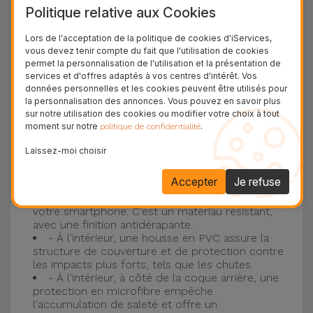
Politique relative aux Cookies
plus populaire d'Apple, l'
iPhone 16
et
iPhone 17
.
Lors de l'acceptation de la politique de cookies d'iServices,
Protection à 3 couches avec coques en
vous devez tenir compte du fait que l'utilisation de cookies
permet la personnalisation de l'utilisation et la présentation de
silicone
services et d'offres adaptés à vos centres d'intérêt. Vos
données personnelles et les cookies peuvent être utilisés pour
Nos coques en silicone pour iPhone ont une
la personnalisation des annonces. Vous pouvez en savoir plus
sur notre utilisation des cookies ou modifier votre choix à tout
construction robuste et de qualité, avec une
moment sur notre
.
politique de confidentialité
construction à trois couches, pour éviter au
Laissez-moi choisir
maximum les accidents et les casses !
- Une première couche de silicone liquide
Accepter
Je refuse
donne de la couleur et une couverture
complète à la coque arrière et au bord latéral de
votre smartphone. C'est un matériau résistant,
avec une finition antidérapante.
- À l'intérieur, une housse en PVC assure la
structure de couverture et de protection contre
les impacts plus forts, tels que les chutes.
- À l'intérieur, à côté de la coque arrière, une
protection en microfibre empêche
l'accumulation de saleté et offre un