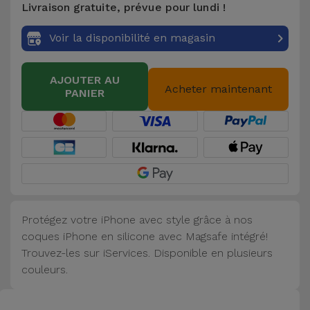
Livraison gratuite, prévue pour lundi !
Accessoires
Voir la disponibilité en magasin
Mobilité,
Auto et
AJOUTER AU
Vélo
Acheter maintenant
PANIER
Accessoires
d'ordinateur
Accessoires
iPad et
Tablette
Protégez votre iPhone avec style grâce à nos
coques iPhone en silicone avec Magsafe intégré!
Kids
Trouvez-les sur iServices. Disponible en plusieurs
couleurs.
Voir
tout