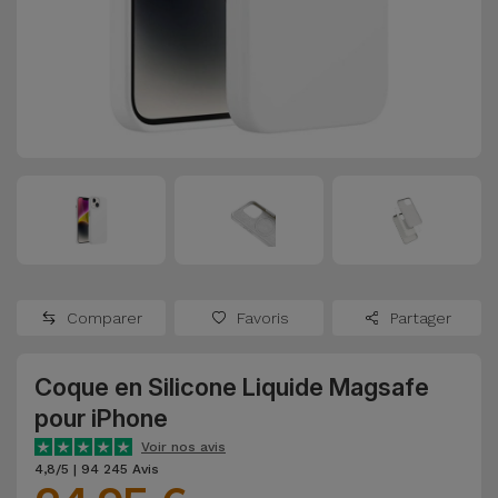
Watch
Apple Watch
Adaptateurs
Reconditionnés
Samsung
Coques et
Samsungs
Protections
Xiaomi
Reconditionnés
d'Écran
Huawei
iMacs
Batteries
Reconditionnés
Externes
Oppo
Consoles de
Chargeurs
Jeux
OnePlus
Comparer
Favoris
Partager
Reconditionnées
Ecouteurs
Google
et
Coque en Silicone Liquide Magsafe
Voir
Enceintes
pour iPhone
tout
Dyson
Voir nos avis
Montres
4,8/5 | 94 245 Avis
TCL
Connectées