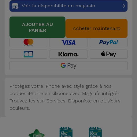
Accessoires
Voir la disponibilité en magasin
Mobilité,
AJOUTER AU
Acheter maintenant
Auto et
PANIER
Vélo
Accessoires
d'ordinateur
Accessoires
iPad et
Protégez votre iPhone avec style grâce à nos
Tablette
coques iPhone en silicone avec Magsafe intégré!
Trouvez-les sur iServices. Disponible en plusieurs
couleurs.
Kids
Voir
tout