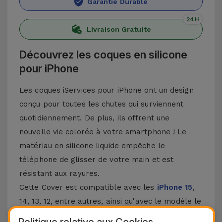
Garantie Durable
24H
Livraison Gratuite
Découvrez les coques en silicone
pour iPhone
Les coques iServices pour iPhone ont un design
conçu pour toutes les chutes qui surviennent
quotidiennement. De plus, ils offrent une
nouvelle vie colorée à votre smartphone ! Le
matériau en silicone liquide empêche le
téléphone de glisser de votre main et est
résistant aux rayures.
Cette Cover est compatible avec les
iPhone 15
,
14, 13, 12, entre autres, ainsi qu'avec le modèle le
plus populaire d'Apple, l'
iPhone 16
et
iPhone 17
.
Politique relative aux Cookies