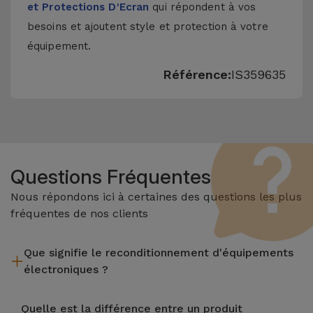
et Protections D'Ecran
qui répondent à vos
besoins et ajoutent style et protection à votre
équipement.
Référence:
IS359635
Questions Fréquentes
Nous répondons ici à certaines des questions les plus
fréquentes de nos clients
Que signifie le reconditionnement d'équipements
électroniques ?
Le reconditionnement implique plusieurs étapes telles que
Quelle est la différence entre un produit
l'inspection, le nettoyage, sans oublier la réparation de tout