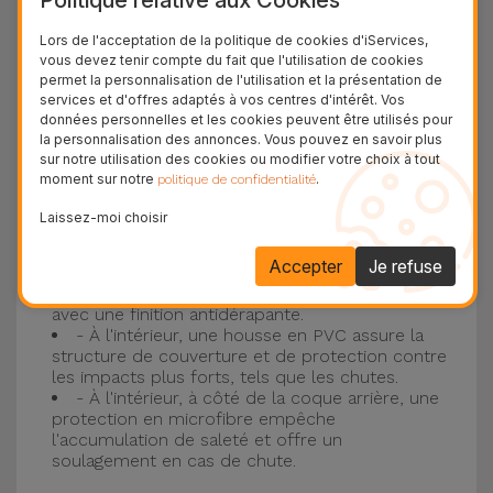
Protection à 3 couches avec coques en
Lors de l'acceptation de la politique de cookies d'iServices,
vous devez tenir compte du fait que l'utilisation de cookies
silicone
permet la personnalisation de l'utilisation et la présentation de
services et d'offres adaptés à vos centres d'intérêt. Vos
Nos coques en silicone pour iPhone ont une
données personnelles et les cookies peuvent être utilisés pour
la personnalisation des annonces. Vous pouvez en savoir plus
construction robuste et de qualité, avec une
sur notre utilisation des cookies ou modifier votre choix à tout
construction à trois couches, pour éviter au
moment sur notre
.
politique de confidentialité
maximum les accidents et les casses !
Laissez-moi choisir
- Une première couche de silicone liquide
donne de la couleur et une couverture
Accepter
Je refuse
complète à la coque arrière et au bord latéral de
votre smartphone. C'est un matériau résistant,
avec une finition antidérapante.
- À l'intérieur, une housse en PVC assure la
structure de couverture et de protection contre
les impacts plus forts, tels que les chutes.
- À l'intérieur, à côté de la coque arrière, une
protection en microfibre empêche
l'accumulation de saleté et offre un
soulagement en cas de chute.