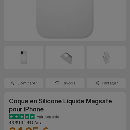
Watch
Apple Watch
Adaptateurs
Reconditionnés
Samsung
Coques et
Samsungs
Protections
Xiaomi
Reconditionnés
d'Écran
Huawei
iMacs
Batteries
Reconditionnés
Externes
Oppo
Consoles de
Chargeurs
Jeux
OnePlus
Comparer
Favoris
Partager
Reconditionnées
Ecouteurs
Google
et
Coque en Silicone Liquide Magsafe
Voir
Enceintes
pour iPhone
tout
Dyson
Voir nos avis
Montres
4,8/5 | 94 452 Avis
TCL
Connectées