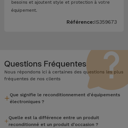
besoins et ajoutent style et protection à votre
équipement.
Référence:
IS359673
Questions Fréquentes
Nous répondons ici à certaines des questions les plus
fréquentes de nos clients
Que signifie le reconditionnement d'équipements
électroniques ?
Le reconditionnement implique plusieurs étapes telles que
Quelle est la différence entre un produit
l'inspection, le nettoyage, sans oublier la réparation de tout
reconditionné et un produit d'occasion ?
composant défectueux. Il convient de rappeler que tous les