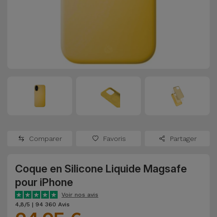
Watch
Apple Watch
Adaptateurs
Reconditionnés
Samsung
Coques et
Samsungs
Protections
Xiaomi
Reconditionnés
d'Écran
Huawei
iMacs
Batteries
Reconditionnés
Externes
Oppo
Consoles de
Chargeurs
Jeux
OnePlus
Comparer
Favoris
Partager
Reconditionnées
Ecouteurs
Google
et
Coque en Silicone Liquide Magsafe
Voir
Enceintes
pour iPhone
tout
Dyson
Voir nos avis
Montres
4,8/5 | 94 360 Avis
TCL
Connectées