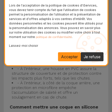
Lors de l'acceptation de la politique de cookies d'iServices,
silicone
vous devez tenir compte du fait que l'utilisation de cookies
permet la personnalisation de l'utilisation et la présentation de
Nos coques en silicone pour iPhone ont une
services et d'offres adaptés à vos centres d'intérêt. Vos
données personnelles et les cookies peuvent être utilisés pour
construction robuste et de qualité, avec une
la personnalisation des annonces. Vous pouvez en savoir plus
construction à trois couches, pour éviter au
sur notre utilisation des cookies ou modifier votre choix à tout
moment sur notre
.
politique de confidentialité
maximum les accidents et les casses !
- Une première couche de silicone liquide
Laissez-moi choisir
donne de la couleur et une couverture
complète à la coque arrière et au bord latéral de
Accepter
Je refuse
votre smartphone. C'est un matériau résistant,
avec une finition antidérapante.
- À l'intérieur, une housse en PVC assure la
structure de couverture et de protection contre
les impacts plus forts, tels que les chutes.
- À l'intérieur, à côté de la coque arrière, une
protection en microfibre empêche
l'accumulation de saleté et offre un
soulagement en cas de chute.
Comment mettre une coque en silicone