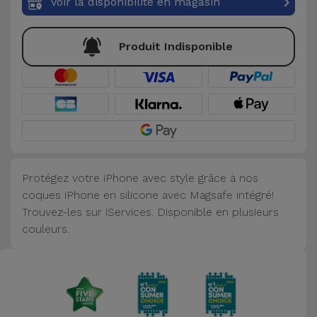
Voir la disponibilité en magasin
Accessoires
Produit Indisponible
Mobilité,
Auto et
Vélo
Accessoires
d'ordinateur
Protégez votre iPhone avec style grâce à nos
Accessoires
coques iPhone en silicone avec Magsafe intégré!
iPad et
Trouvez-les sur iServices. Disponible en plusieurs
Tablette
couleurs.
Kids
Voir
tout