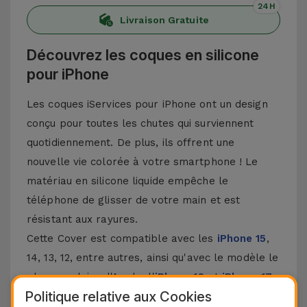
24H
Livraison Gratuite
Découvrez les coques en silicone
pour iPhone
Les coques iServices pour iPhone ont un design
conçu pour toutes les chutes qui surviennent
quotidiennement. De plus, ils offrent une
nouvelle vie colorée à votre smartphone ! Le
matériau en silicone liquide empêche le
téléphone de glisser de votre main et est
résistant aux rayures.
Cette Cover est compatible avec les
iPhone 15
,
14, 13, 12, entre autres, ainsi qu'avec le modèle le
plus populaire d'Apple, l'
iPhone 16
et
iPhone 17
.
Politique relative aux Cookies
Protection à 3 couches avec coques en