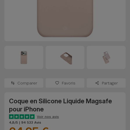
Watch
Apple Watch
Adaptateurs
Reconditionnés
Samsung
Coques et
Samsungs
Protections
Xiaomi
Reconditionnés
d'Écran
Huawei
iMacs
Batteries
Reconditionnés
Externes
Oppo
Consoles de
Chargeurs
Jeux
OnePlus
Comparer
Favoris
Partager
Reconditionnées
Ecouteurs
Google
et
Coque en Silicone Liquide Magsafe
Voir
Enceintes
pour iPhone
tout
Dyson
Voir nos avis
Montres
4,8/5 | 94 533 Avis
TCL
Connectées