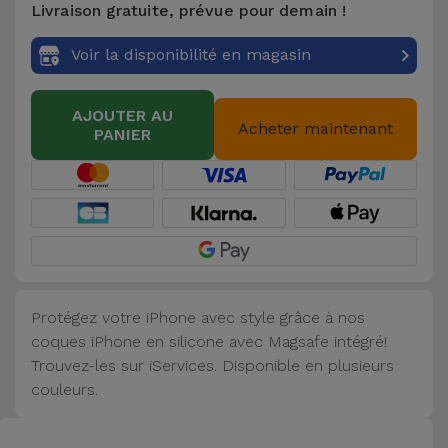
Livraison gratuite, prévue pour demain !
Accessoires
Voir la disponibilité en magasin
Mobilité,
Auto et
AJOUTER AU
Vélo
Acheter maintenant
PANIER
Accessoires
d'ordinateur
Accessoires
iPad et
Tablette
Protégez votre iPhone avec style grâce à nos
coques iPhone en silicone avec Magsafe intégré!
Kids
Trouvez-les sur iServices. Disponible en plusieurs
couleurs.
Voir
tout