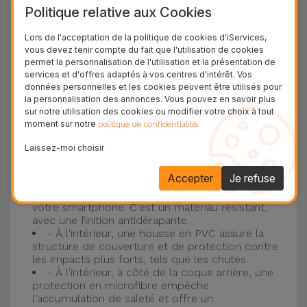
Politique relative aux Cookies
plus populaire d'Apple, l'
iPhone 16
et
iPhone 17
.
Lors de l'acceptation de la politique de cookies d'iServices,
Protection à 3 couches avec coques en
vous devez tenir compte du fait que l'utilisation de cookies
permet la personnalisation de l'utilisation et la présentation de
silicone
services et d'offres adaptés à vos centres d'intérêt. Vos
données personnelles et les cookies peuvent être utilisés pour
Nos coques en silicone pour iPhone ont une
la personnalisation des annonces. Vous pouvez en savoir plus
sur notre utilisation des cookies ou modifier votre choix à tout
construction robuste et de qualité, avec une
moment sur notre
.
politique de confidentialité
construction à trois couches, pour éviter au
Laissez-moi choisir
maximum les accidents et les casses !
- Une première couche de silicone liquide
Accepter
Je refuse
donne de la couleur et une couverture
complète à la coque arrière et au bord latéral de
votre smartphone. C'est un matériau résistant,
avec une finition antidérapante.
- À l'intérieur, une housse en PVC assure la
structure de couverture et de protection contre
les impacts plus forts, tels que les chutes.
- À l'intérieur, à côté de la coque arrière, une
protection en microfibre empêche
l'accumulation de saleté et offre un