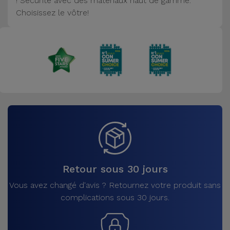
! Sécurité avec des matériaux haut de gamme.
Accessoires
Choisissez le vôtre!
Mobilité,
Auto et
Vélo
Accessoires
d'ordinateur
Accessoires
iPad et
Tablette
Retour sous 30 jours
Kids
Vous avez changé d'avis ? Retournez votre produit sans
complications sous 30 jours.
Voir
tout