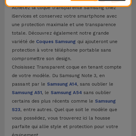
Achetez la coque transparente Samsung chez
iServices et conservez votre smartphone avec
une protection maximale et une transparence
totale. Découvrez également notre grande
variété de
Coques Samsung
qui ajouteront une
protection à votre téléphone portable sans
compromettre son design.
Choisissez Transparent coque en tenant compte
de votre modèle. Du Samsung Note 3, en
passant par le
Samsung A14
, sans oublier le
Samsung A51
, le
Samsung A54
sans oublier
certains des plus récents comme le
Samsung
S23
, entre autres. Quel que soit le modèle que
vous possédez, vous trouverez ici la housse
parfaite qui allie style et protection pour votre
équipement.