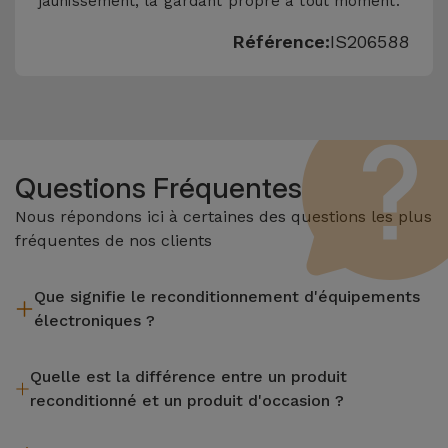
jaunissement, la gardant propre à tout moment.
Référence:
IS206588
Questions Fréquentes
Nous répondons ici à certaines des questions les plus
fréquentes de nos clients
Que signifie le reconditionnement d'équipements
électroniques ?
Le reconditionnement implique plusieurs étapes telles que
Quelle est la différence entre un produit
l'inspection, le nettoyage, sans oublier la réparation de tout
reconditionné et un produit d'occasion ?
composant défectueux. Il convient de rappeler que tous les
équipements reconditionnés par Services passent par
Les produits reconditionnés iServices sont soigneusement