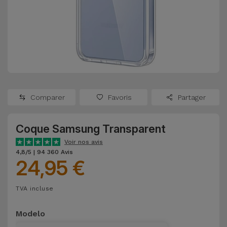
Watch
Apple Watch
Adaptateurs
Reconditionnés
Samsung
Coques et
Samsungs
Protections
Xiaomi
Reconditionnés
d'Écran
Huawei
iMacs
Batteries
Reconditionnés
Comparer
Favoris
Partager
Externes
Oppo
Consoles de
Coque Samsung Transparent
Chargeurs
Jeux
OnePlus
Voir nos avis
Reconditionnées
4,8/5 | 94 360 Avis
24,95 €
Ecouteurs
Google
et
Voir
Enceintes
TVA incluse
tout
Dyson
Modelo
Montres
TCL
Connectées