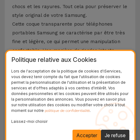
chocs et les rayures. Tout cela pour préserver le
style original de votre Samsung.
Cette coque transparente pour téléphones
portables Samsung se caractérise par être très
fine et légère, ce qui permet une manipulation
confortable. Une manière de garder intacte
Politique relative aux Cookies
l’esthétique de l’équipement. Parce qu'il est
flexible et résistant, cet accessoire s'adapte
Lors de l'acceptation de la politique de cookies d'iServices,
parfaitement au design du Smartphone. Tout
vous devez tenir compte du fait que l'utilisation de cookies
permet la personnalisation de l'utilisation et la présentation de
pour garantir une protection prolongée sans
services et d'offres adaptés à vos centres d'intérêt. Vos
données personnelles et les cookies peuvent être utilisés pour
ajouter de volume inutile. Nous vous rappelons
la personnalisation des annonces. Vous pouvez en savoir plus
que le matériau TPU est reconnu pour sa
sur notre utilisation des cookies ou modifier votre choix à tout
moment sur notre
.
politique de confidentialité
durabilité, mais également pour sa capacité à
absorber tout type d'impact.
Laissez-moi choisir
Où acheter des coques Samsung ?
Accepter
Je refuse