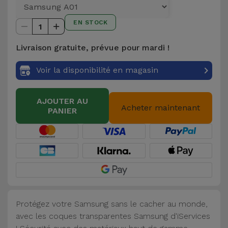
et
Bracelets
EN STOCK
Autres
1
Marques
Livraison gratuite, prévue pour mardi !
Chaînes
de
Voir
Voir la disponibilité en magasin
Téléphone
tout
AJOUTER AU
Gadgets
Acheter maintenant
PANIER
Hygiène
et
Maison
Portefeuilles,
Étuis et Sacs
Protégez votre Samsung sans le cacher au monde,
avec les coques transparentes Samsung d'iServices
Traceurs et