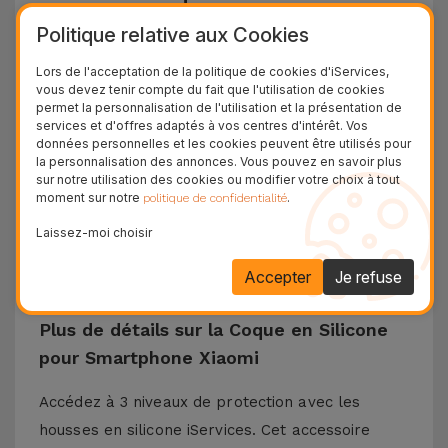
sur iServices
Politique relative aux Cookies
Les coques Xiaomi d'iServices ont une conception
Lors de l'acceptation de la politique de cookies d'iServices,
et une protection dans le but de résister à toutes
vous devez tenir compte du fait que l'utilisation de cookies
permet la personnalisation de l'utilisation et la présentation de
les chutes qui peuvent survenir au quotidien. Le
services et d'offres adaptés à vos centres d'intérêt. Vos
données personnelles et les cookies peuvent être utilisés pour
matériau en silicone liquide garantit que le
la personnalisation des annonces. Vous pouvez en savoir plus
téléphone ne glisse pas de votre main et est
sur notre utilisation des cookies ou modifier votre choix à tout
moment sur notre
.
politique de confidentialité
antidérapant sur les surfaces horizontales. Cette
coque en silicone est compatible avec des
Laissez-moi choisir
modèles tels que Xiaomi 13, Xiaomi 14, Redmi 13,
Accepter
Je refuse
Poco X3, entre autres.
Plus de détails sur la Coque en Silicone
pour Smartphone Xiaomi
Accédez à 3 niveaux de protection avec les
housses en silicone iServices. Cet accessoire