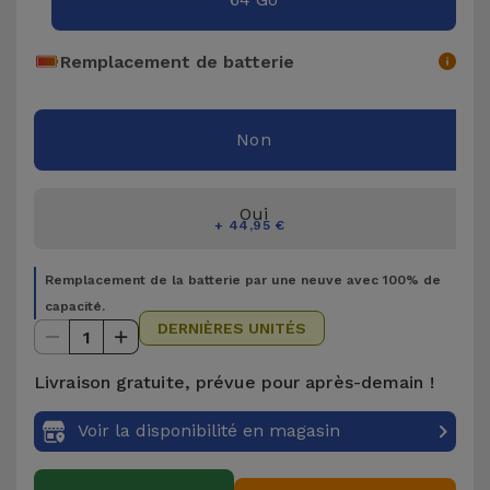
Accessoires
Remplacement de batterie
Mobilité,
Auto et
Vélo
Non
Accessoires
Oui
d'ordinateur
+ 44,95 €
Accessoires
Remplacement de la batterie par une neuve avec 100% de
iPad et
capacité.
DERNIÈRES UNITÉS
Tablette
1
Livraison gratuite, prévue pour après-demain !
Kids
Voir la disponibilité en magasin
Voir
tout