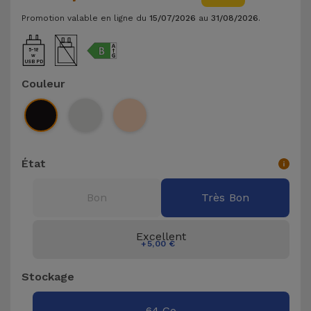
et
Promotion valable en ligne du
15/07/2026
au
31/08/2026
.
Bracelets
Autres
Marques
5-18
USB PD
Chaînes
Couleur
de
Voir
Téléphone
tout
Gadgets
État
Hygiène
et
Bon
Très Bon
Maison
Excellent
+5,00 €
Portefeuilles,
Étuis et Sacs
Stockage
Traceurs et
64 Go