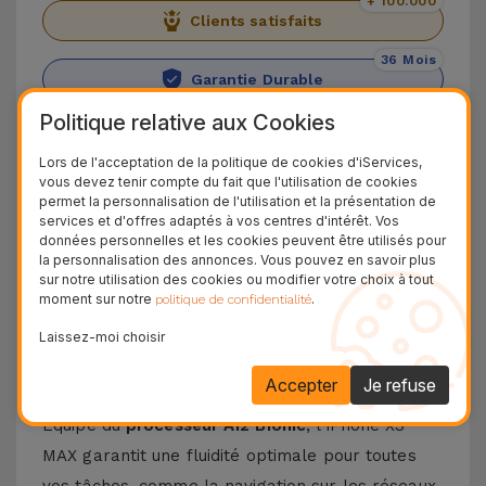
+ 100.000
Clients satisfaits
36 Mois
Garantie Durable
Politique relative aux Cookies
24H
Livraison Gratuite
Lors de l'acceptation de la politique de cookies d'iServices,
vous devez tenir compte du fait que l'utilisation de cookies
Découvrez l'iPhone XS Max
permet la personnalisation de l'utilisation et la présentation de
services et d'offres adaptés à vos centres d'intérêt. Vos
données personnelles et les cookies peuvent être utilisés pour
Découvrez l'
iPhone XS Max
, le modèle haut de
la personnalisation des annonces. Vous pouvez en savoir plus
gamme d'Apple en 2018. Doté d'un
écran OLED
sur notre utilisation des cookies ou modifier votre choix à tout
moment sur notre
.
politique de confidentialité
Super Retina de 6,5 pouces
, il est idéal pour
ceux qui souhaitent visionner leurs contenus
Laissez-moi choisir
préférés avec des couleurs vives et une clarté
Accepter
Je refuse
incroyable.
Équipé du
processeur A12 Bionic
, l'iPhone XS
MAX garantit une fluidité optimale pour toutes