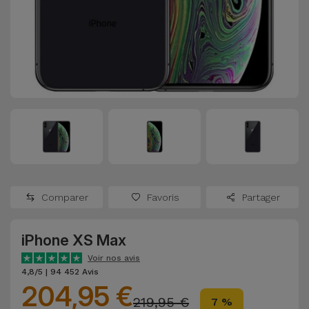
Watch
Apple Watch
Adaptateurs
Reconditionnés
Samsung
Coques et
Samsungs
Protections
Xiaomi
Reconditionnés
d'Écran
Huawei
iMacs
Batteries
Reconditionnés
Externes
Oppo
Consoles de
Chargeurs
Jeux
OnePlus
Comparer
Favoris
Partager
Reconditionnées
Ecouteurs
Google
et
iPhone XS Max
Voir
Enceintes
tout
Voir nos avis
Dyson
4,8/5 | 94 452 Avis
204,95 €
Montres
219,95 €
7 %
TCL
Connectées