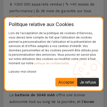
+300 000 appareils vendus |
+40 essais de
📱
🔧
performance |
36 mois de garantie sur tous
👍
les Reconditionnés
Découvrez l'iPhone 11 Pro
Politique relative aux Cookies
Lors de l'acceptation de la politique de cookies d'iServices,
L'
iPhone 11 Pro
, lancé en 2019, a présenté les
vous devez tenir compte du fait que l'utilisation de cookies
premiers appareils de la marque dotés d'un
permet la personnalisation de l'utilisation et la présentation de
services et d'offres adaptés à vos centres d'intérêt. Vos
triple capteur photo arrière de la marque Apple.
données personnelles et les cookies peuvent être utilisés pour
la personnalisation des annonces. Vous pouvez en savoir plus
Avec une finition haut de gamme, cet appareil
sur notre utilisation des cookies ou modifier votre choix à tout
offre également l'un des meilleurs téléphones
moment sur notre
.
politique de confidentialité
portables avec une qualité de photographie de
Laissez-moi choisir
nuit. Il dispose de
trois capteurs de 12 MP
avec
un traitement d'image élevé et une capacité
Accepter
Je refuse
d'enregistrement
vidéo 4K jusqu'à 60 ips
.
La
batterie de 3046 mAh
offre une bonne
autonomie tout au long de la journée, et
l'écran