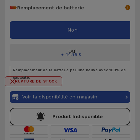
Accessoires
Remplacement de batterie
Mobilité,
Non
Auto et
Vélo
Oui
Accessoires
+ 44,95 €
d'ordinateur
Remplacement de la batterie par une neuve avec 100% de
capacité.
Accessoires
RUPTURE DE STOCK
iPad et
Tablette
Voir la disponibilité en magasin
Kids
Produit Indisponible
Voir
tout