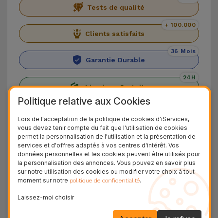
Tests de qualité
+ 100.000
Clients satisfaits
36 Mois
Garantie Durable
24H
Livraison Gratuite
Politique relative aux Cookies
Découvrez l'iPhone 12
Lors de l'acceptation de la politique de cookies d'iServices,
vous devez tenir compte du fait que l'utilisation de cookies
L'
iPhone 12
, principal smartphone d'Apple dans
permet la personnalisation de l'utilisation et la présentation de
services et d'offres adaptés à vos centres d'intérêt. Vos
la gamme 2020, marque le retour de la marque à
données personnelles et les cookies peuvent être utilisés pour
son design droit, qu'elle avait abandonné depuis
la personnalisation des annonces. Vous pouvez en savoir plus
sur notre utilisation des cookies ou modifier votre choix à tout
l'
iPhone SE
. En ce qui concerne les différences
moment sur notre
.
politique de confidentialité
avec l'
iPhone 11
, il dispose d'un
écran OLED de
Laissez-moi choisir
6,1 pouces
, offrant une expérience de visionnage
de contenu haut de gamme. Le
double capteur