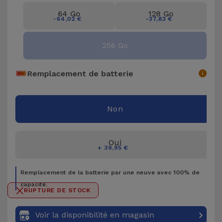
Accessoires
64 Go
128 Go
-64,02 €
-37,83 €
Mobilité,
256 Go
Auto et
Vélo
Remplacement de batterie
Accessoires
d'ordinateur
Non
Accessoires
iPad et
Oui
+ 39,95 €
Tablette
Remplacement de la batterie par une neuve avec 100% de
Kids
capacité.
RUPTURE DE STOCK
Voir
Voir la disponibilité en magasin
tout