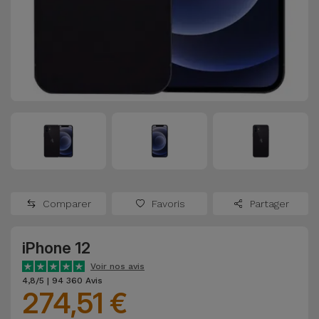
Watch
Apple Watch
Adaptateurs
Reconditionnés
Samsung
Coques et
Samsungs
Protections
Xiaomi
Reconditionnés
d'Écran
Huawei
iMacs
Batteries
Reconditionnés
Externes
Oppo
Consoles de
Chargeurs
Jeux
OnePlus
Comparer
Favoris
Partager
Reconditionnées
Ecouteurs
Google
et
iPhone 12
Voir
Enceintes
tout
Voir nos avis
Dyson
4,8/5 | 94 360 Avis
274,51 €
Montres
TCL
Connectées