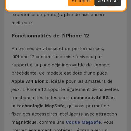
Accepter
Je refuse
12MP
offre un meilleur traitement d'image et une
expérience de photographie de nuit encore
meilleure.
Fonctionnalités de l'iPhone 12
En termes de vitesse et de performances,
l'iPhone 12 contient une mise à niveau par
rapport à la puce déjà incroyable de l'année
précédente. Ce modèle est doté d'une puce
Apple A14 Bionic
, idéale pour les amateurs de
jeux. L'iPhone 12 apporte également de nouvelles
fonctionnalités telles que la
connectivité 5G et
la technologie MagSafe
, qui vous permet de
fixer des accessoires intelligents avec attraction
magnétique, comme une
Coque MagSafe
. Vous
pouvez également protéger l'écran avec un