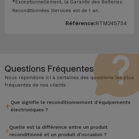
*
Exceptionnellement, la Garantie des Batteries
Reconditionnées iServices est de 1 an.
Référence:
RTM245754
Questions Fréquentes
Nous répondons ici à certaines des questions les plus
fréquentes de nos clients
Que signifie le reconditionnement d'équipements
électroniques ?
Le reconditionnement implique plusieurs étapes telles que
Quelle est la différence entre un produit
l'inspection, le nettoyage, sans oublier la réparation de tout
reconditionné et un produit d'occasion ?
composant défectueux. Il convient de rappeler que tous les