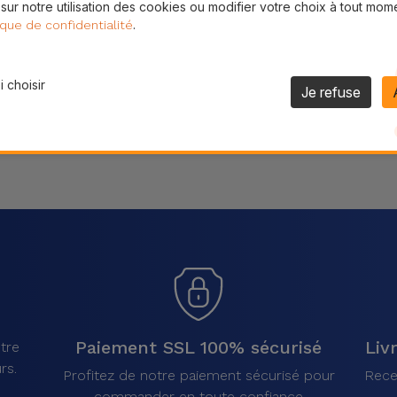
 sur notre utilisation des cookies ou modifier votre choix à tout mom
Partager
.
ique de confidentialité
 choisir
Je refuse
Paiement SSL 100% sécurisé
Liv
tre
rs.
Profitez de notre paiement sécurisé pour
Rece
commander en toute confiance