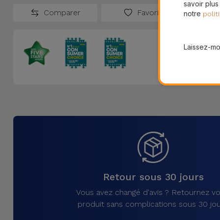
savoir plus
Comparer
Favoris
notre
polit
Laissez-moi
Retour sous 30 jours
Vous avez changé d'avis ? Retournez vo
produit sans complications sous 30 jou