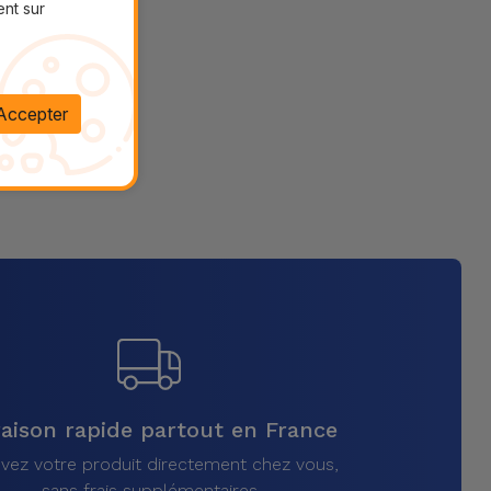
ent sur
Accepter
raison rapide partout en France
vez votre produit directement chez vous,
sans frais supplémentaires