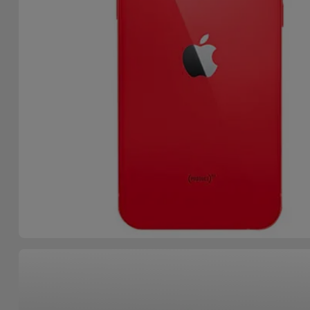
Accessoires
Mobilité,
Auto et
Vélo
Accessoires
d'ordinateur
Accessoires
iPad et
Tablette
Kids
Voir
tout