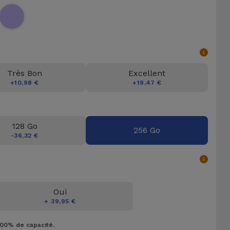
Très Bon
Excellent
+10,98 €
+19,47 €
128 Go
256 Go
-36,32 €
Oui
+ 39,95 €
100% de capacité.