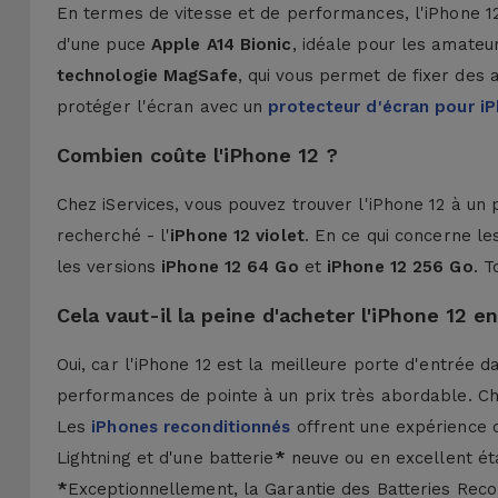
En termes de vitesse et de performances, l'iPhone 1
d'une puce
Apple A14 Bionic
, idéale pour les amateu
technologie MagSafe
, qui vous permet de fixer des
protéger l'écran avec un
protecteur d'écran pour i
Combien coûte l'iPhone 12 ?
Chez iServices, vous pouvez trouver l'iPhone 12 à un
recherché - l'
iPhone 12 violet
. En ce qui concerne l
les versions
iPhone 12 64 Go
et
iPhone 12 256 Go
. 
Cela vaut-il la peine d'acheter l'iPhone 12 e
Oui, car l'iPhone 12 est la meilleure porte d'entrée
performances de pointe à un prix très abordable. Che
Les
iPhones reconditionnés
offrent une expérience 
Lightning et d'une batterie
*
neuve ou en excellent état
*
Exceptionnellement, la Garantie des Batteries Recon