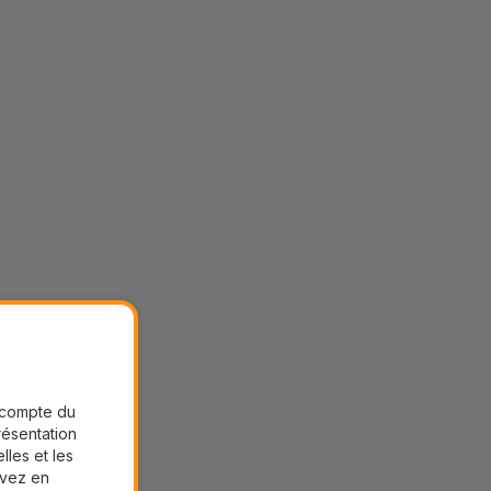
r compte du
présentation
lles et les
uvez en