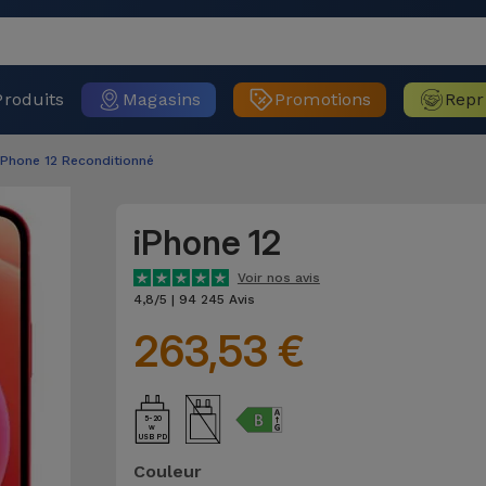
Produits
Magasins
Promotions
Repr
iPhone 12 Reconditionné
iPhone 12
Voir nos avis
4,8/5 | 94 245 Avis
263,53 €
5-20
USB PD
Couleur