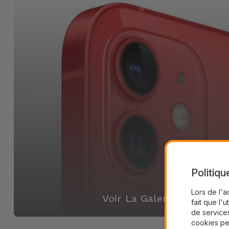
Politiqu
Lors de l'a
Voir La Galerie
fait que l'u
de services
cookies pe