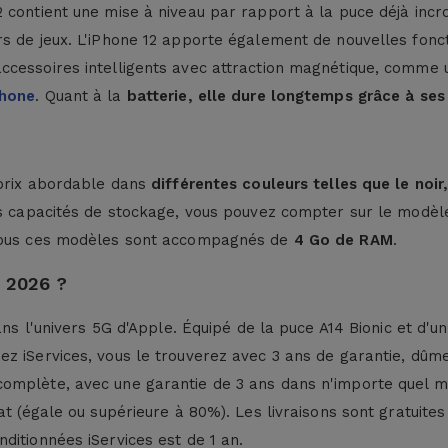
2 contient une mise à niveau par rapport à la puce déjà inc
rs de jeux. L'iPhone 12 apporte également de nouvelles fonct
 accessoires intelligents avec attraction magnétique, comme
Phone
. Quant à la
batterie, elle dure longtemps grâce à se
 prix abordable dans
différentes couleurs telles que le noir,
es capacités de stockage, vous pouvez compter sur le modèle
Tous ces modèles sont accompagnés de
4 Go de RAM
.
n 2026 ?
 dans l'univers 5G d'Apple. Équipé de la puce A14 Bionic et 
z iServices, vous le trouverez avec 3 ans de garantie, dûme
complète, avec une garantie de 3 ans dans n'importe quel 
 (égale ou supérieure à 80%). Les livraisons sont gratuites e
ditionnées iServices est de 1 an.