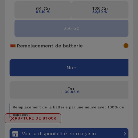
Accessoires
64 Go
128 Go
-65,19 €
-32,59 €
Mobilité,
256 Go
Auto et
Vélo
Remplacement de batterie
Accessoires
d'ordinateur
Non
Accessoires
iPad et
Oui
+ 39,95 €
Tablette
Remplacement de la batterie par une neuve avec 100% de
Kids
capacité.
RUPTURE DE STOCK
Voir
Voir la disponibilité en magasin
tout