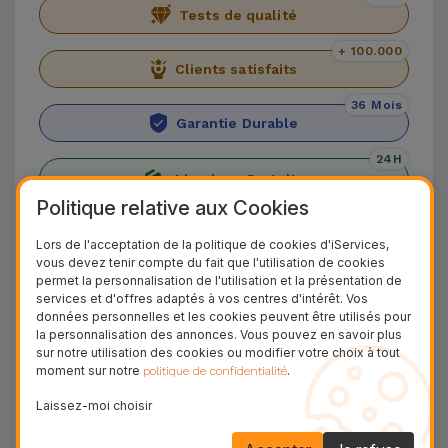
Tests de qualité
+ 100.000
Clients satisfaits
36 Mois
Garantie Durable
24H
Livraison Gratuite
Politique relative aux Cookies
Découvrez l'iPhone 12
Lors de l'acceptation de la politique de cookies d'iServices,
vous devez tenir compte du fait que l'utilisation de cookies
L'
iPhone 12
, principal smartphone d'Apple dans
permet la personnalisation de l'utilisation et la présentation de
services et d'offres adaptés à vos centres d'intérêt. Vos
la gamme 2020, marque le retour de la marque à
données personnelles et les cookies peuvent être utilisés pour
son design droit, qu'elle avait abandonné depuis
la personnalisation des annonces. Vous pouvez en savoir plus
sur notre utilisation des cookies ou modifier votre choix à tout
l'
iPhone SE
. En ce qui concerne les différences
moment sur notre
.
politique de confidentialité
avec l'
iPhone 11
, il dispose d'un
écran OLED de
Laissez-moi choisir
6,1 pouces
, offrant une expérience de visionnage
de contenu haut de gamme. Le
double capteur