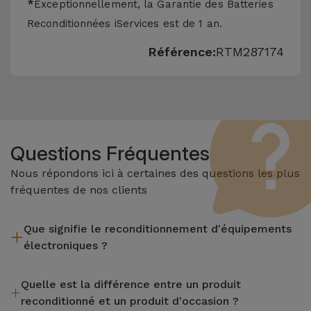
*
Exceptionnellement, la Garantie des Batteries
Reconditionnées iServices est de 1 an.
Référence:
RTM287174
Questions Fréquentes
Nous répondons ici à certaines des questions les plus
fréquentes de nos clients
Que signifie le reconditionnement d'équipements
électroniques ?
Le reconditionnement implique plusieurs étapes telles que
Quelle est la différence entre un produit
l'inspection, le nettoyage, sans oublier la réparation de tout
reconditionné et un produit d'occasion ?
composant défectueux. Il convient de rappeler que tous les