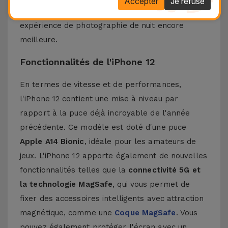
Accepter
Je refuse
12MP
offre un meilleur traitement d'image et une
expérience de photographie de nuit encore
meilleure.
Fonctionnalités de l'iPhone 12
En termes de vitesse et de performances,
l'iPhone 12 contient une mise à niveau par
rapport à la puce déjà incroyable de l'année
précédente. Ce modèle est doté d'une puce
Apple A14 Bionic
, idéale pour les amateurs de
jeux. L'iPhone 12 apporte également de nouvelles
fonctionnalités telles que la
connectivité 5G et
la technologie MagSafe
, qui vous permet de
fixer des accessoires intelligents avec attraction
magnétique, comme une
Coque MagSafe
. Vous
pouvez également protéger l'écran avec un