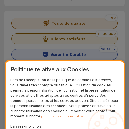
+ 40
Tests de qualité
+ 100.000
Clients satisfaits
36 Mois
Garantie Durable
24H
Politique relative aux Cookies
Livraison Gratuite
Lors de l'acceptation de la politique de cookies d'iServices,
Découvrez l'iPhone 12
vous devez tenir compte du fait que l'utilisation de cookies
permet la personnalisation de l'utilisation et la présentation de
services et d'offres adaptés à vos centres d'intérêt. Vos
L'
iPhone 12
, principal smartphone d'Apple dans
données personnelles et les cookies peuvent être utilisés pour
la gamme 2020, marque le retour de la marque à
la personnalisation des annonces. Vous pouvez en savoir plus
sur notre utilisation des cookies ou modifier votre choix à tout
son design droit, qu'elle avait abandonné depuis
moment sur notre
.
politique de confidentialité
l'
iPhone SE
. En ce qui concerne les différences
Laissez-moi choisir