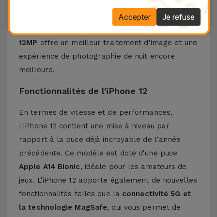
avec l'
iPhone 11
, il dispose d'un
écran OLED de
6,1 pouces
, offrant une expérience de visionnage
Accepter
Je refuse
de contenu haut de gamme. Le
double capteur
12MP
offre un meilleur traitement d'image et une
expérience de photographie de nuit encore
meilleure.
Fonctionnalités de l'iPhone 12
En termes de vitesse et de performances,
l'iPhone 12 contient une mise à niveau par
rapport à la puce déjà incroyable de l'année
précédente. Ce modèle est doté d'une puce
Apple A14 Bionic
, idéale pour les amateurs de
jeux. L'iPhone 12 apporte également de nouvelles
fonctionnalités telles que la
connectivité 5G et
la technologie MagSafe
, qui vous permet de