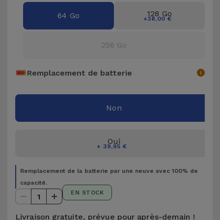
Accessoires
128 Go
64 Go
+38,00 €
Mobilité,
256 Go
Auto et
Vélo
Remplacement de batterie
Accessoires
d'ordinateur
Non
Accessoires
iPad et
Oui
+ 39,95 €
Tablette
Remplacement de la batterie par une neuve avec 100% de
Kids
capacité.
EN STOCK
1
Voir
tout
Livraison gratuite, prévue pour après-demain !