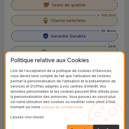
Tests de qualité
+ 100.000
Clients satisfaits
36 Mois
Garantie Durable
24H
Livraison Gratuite
Politique relative aux Cookies
Découvrez l'iPhone 12 Pro
Lors de l'acceptation de la politique de cookies d'iServices,
vous devez tenir compte du fait que l'utilisation de cookies
Présentation de l'
iPhone 12 Pro
avec un cadre en
permet la personnalisation de l'utilisation et la présentation de
services et d'offres adaptés à vos centres d'intérêt. Vos
acier inoxydable brillant et une superbe
triple
données personnelles et les cookies peuvent être utilisés pour
caméra de 12 MP à l'arrière
.
À l'avant, un autre
la personnalisation des annonces. Vous pouvez en savoir plus
sur notre utilisation des cookies ou modifier votre choix à tout
appareil photo de 12 MP
pour les meilleurs
moment sur notre
.
politique de confidentialité
selfies et appels vidéo.
Laissez-moi choisir
À partir de ce modèle, le
capteur LiDAR
a
commencé à apparaître sur les smartphones