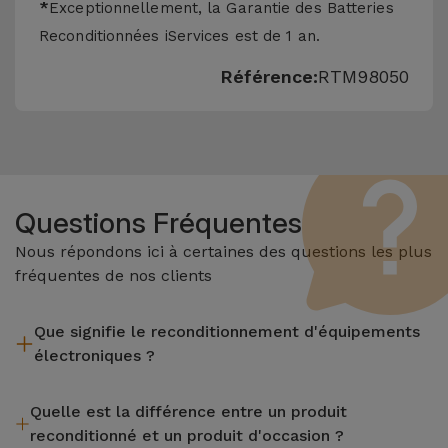
*
Exceptionnellement, la Garantie des Batteries
Reconditionnées iServices est de 1 an.
Référence:
RTM98050
Questions Fréquentes
Nous répondons ici à certaines des questions les plus
fréquentes de nos clients
Que signifie le reconditionnement d'équipements
électroniques ?
Le reconditionnement implique plusieurs étapes telles que
Quelle est la différence entre un produit
l'inspection, le nettoyage, sans oublier la réparation de tout
reconditionné et un produit d'occasion ?
composant défectueux. Il convient de rappeler que tous les