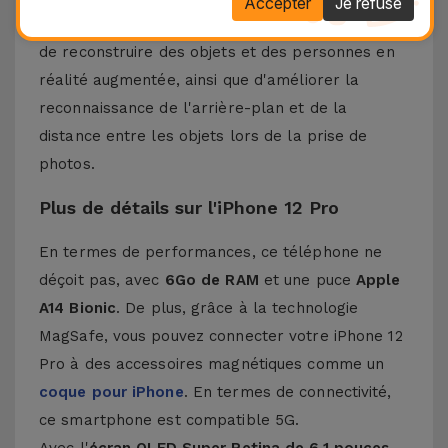
Accepter
Je refuse
Apple, qui permet, grâce à la technologie laser,
de reconstruire des objets et des personnes en
réalité augmentée, ainsi que d'améliorer la
reconnaissance de l'arrière-plan et de la
distance entre les objets lors de la prise de
photos.
Plus de détails sur l'iPhone 12 Pro
En termes de performances, ce téléphone ne
déçoit pas, avec
6Go de RAM
et une puce
Apple
A14 Bionic
. De plus, grâce à la technologie
MagSafe, vous pouvez connecter votre iPhone 12
Pro à des accessoires magnétiques comme un
coque pour iPhone
. En termes de connectivité,
ce smartphone est compatible 5G.