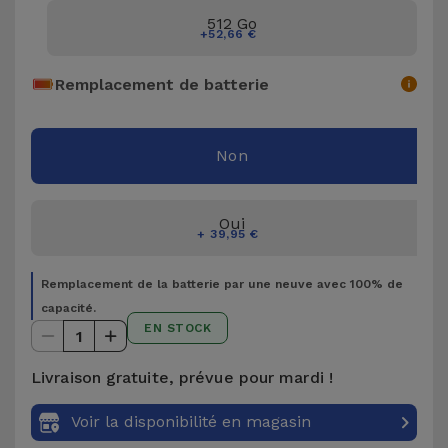
Accessoires
512 Go
+52,66 €
Mobilité,
Remplacement de batterie
Auto et
Vélo
Non
Accessoires
d'ordinateur
Oui
+ 39,95 €
Accessoires
iPad et
Remplacement de la batterie par une neuve avec 100% de
Tablette
capacité.
EN STOCK
1
Kids
Livraison gratuite, prévue pour mardi !
Voir
Voir la disponibilité en magasin
tout