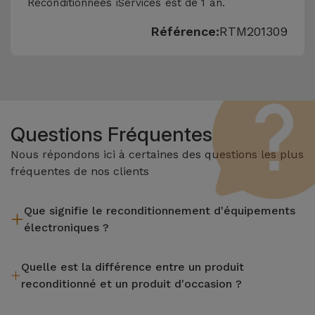
Reconditionnées iServices est de 1 an.
Référence:
RTM201309
Questions Fréquentes
Nous répondons ici à certaines des questions les plus
fréquentes de nos clients
Que signifie le reconditionnement d'équipements
électroniques ?
Le reconditionnement implique plusieurs étapes telles que
Quelle est la différence entre un produit
l'inspection, le nettoyage, sans oublier la réparation de tout
reconditionné et un produit d'occasion ?
composant défectueux. Il convient de rappeler que tous les
équipements reconditionnés par Services passent par
Les produits reconditionnés iServices sont soigneusement