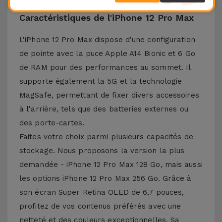
Caractéristiques de l'iPhone 12 Pro Max
L'iPhone 12 Pro Max dispose d'une configuration
de pointe avec la puce Apple A14 Bionic et 6 Go
de RAM pour des performances au sommet. Il
supporte également la 5G et la technologie
MagSafe, permettant de fixer divers accessoires
à l'arrière, tels que des batteries externes ou
des porte-cartes.
Faites votre choix parmi plusieurs capacités de
stockage. Nous proposons la version la plus
demandée - iPhone 12 Pro Max 128 Go, mais aussi
les options iPhone 12 Pro Max 256 Go. Grâce à
son écran Super Retina OLED de 6,7 pouces,
profitez de vos contenus préférés avec une
netteté et des couleurs exceptionnelles. Sa