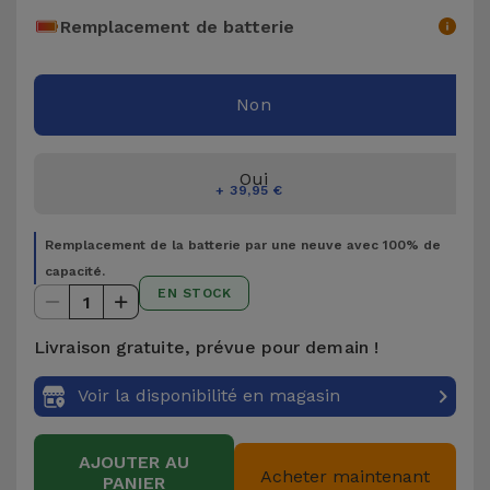
Accessoires
Remplacement de batterie
Mobilité,
Non
Auto et
Vélo
Oui
Accessoires
+ 39,95 €
d'ordinateur
Remplacement de la batterie par une neuve avec 100% de
capacité.
Accessoires
EN STOCK
1
iPad et
Tablette
Livraison gratuite, prévue pour demain !
Kids
Voir la disponibilité en magasin
Voir
AJOUTER AU
Acheter maintenant
tout
PANIER