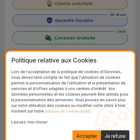
Clients satisfaits
36 Mois
Garantie Durable
24H
Livraison Gratuite
Découvrez l'iPhone 12 Pro Max
Politique relative aux Cookies
Lancé en 2020, l'iPhone 12 Pro Max se distingue
Lors de l'acceptation de la politique de cookies d'iServices,
par son triple capteur de 12 Mpx offrant un
vous devez tenir compte du fait que l'utilisation de cookies
permet la personnalisation de l'utilisation et la présentation de
traitement d'image rapide et de qualité, idéal
services et d'offres adaptés à vos centres d'intérêt. Vos
pour les photos de nuit. La caméra frontale de
données personnelles et les cookies peuvent être utilisés pour
la personnalisation des annonces. Vous pouvez en savoir plus
12 Mpx assure, quant à elle, les meilleurs selfies
sur notre utilisation des cookies ou modifier votre choix à tout
et appels vidéo.
moment sur notre
.
politique de confidentialité
Le scanner LiDAR permet la numérisation
Laissez-moi choisir
d'objets grâce à la technologie laser combinée à
Accepter
Je refuse
la projection en Réalité Augmentée.