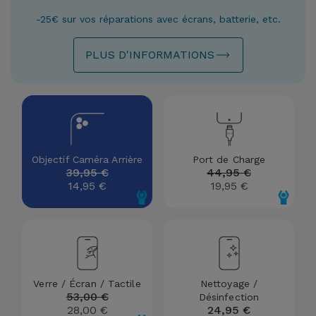
Watch
Apple Watch
Adaptateurs
-25€ sur vos réparations avec écrans, batterie, etc.
Reconditionnés
Samsung
PLUS D'INFORMATIONS
Coques et
Samsungs
Protections
Xiaomi
Reconditionnés
d'Écran
Huawei
iMacs
Batteries
Reconditionnés
Externes
Oppo
Objectif Caméra Arrière
Port de Charge
39,95 €
44,95 €
Consoles de
14,95 €
19,95 €
Chargeurs
Jeux
OnePlus
Reconditionnées
Ecouteurs
Google
et
Voir
Enceintes
tout
Dyson
Verre / Écran / Tactile
Nettoyage /
53,00 €
Désinfection
Montres
28,00 €
24,95 €
TCL
Connectées