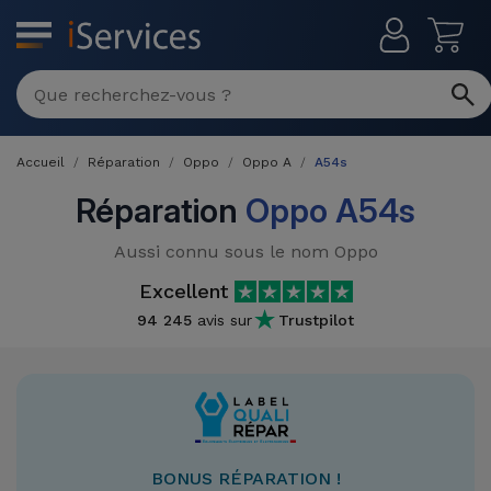
MENU
Réparation
Multimarque
Accueil
Réparation
Oppo
Oppo A
A54s
Différentes
Reconditionnés
Causes de
Réparation
Oppo A54s
Pannes
iPhone
Produits
Aussi connu sous le nom Oppo
Reconditionnés
iPhone
Excellent
DJI
Magasins
94 245
avis sur
Trustpilot
MacBooks
Drones
iPad
Reconditionnés
Promotions
Nouveautés
Macbook
iPads
/ iMac
Reconditionnés
Reprises
Câbles
BONUS RÉPARATION !