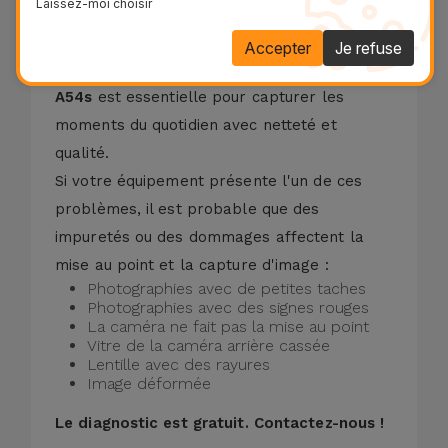
Laissez-moi choisir
Accepter
Je refuse
La lentille de la caméra arrière de votre
A54s
est essentielle pour capturer les
moments du quotidien avec netteté et
qualité.
Si votre équipement présente l'un de ces
problèmes, il est probable que des
impuretés ou des dommages affectent la
mise au point et la capture d'image :
Photographies avec de petites taches
Photographies avec des signes rouges
La caméra ne fait pas la mise au point
Vitre de la caméra arrière cassée
Lentille avec des rayures
Image déformée
Le diagnostic est gratuit.
Contactez-nous !