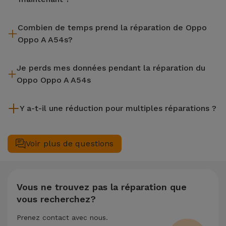
iServices effectue des réparations sur place et sous garantie
Combien de temps prend la réparation de Oppo
de 2 ans. Trouvez le magasin le plus proche.
Oppo A A54s?
La plupart des réparations, comme le remplacement de
Je perds mes données pendant la réparation du
l'écran, sont effectuées en environ 20 à 30 minutes.
Oppo Oppo A A54s
Bien que iServices soit spécialiste en réparation immédiate,
Y a-t-il une réduction pour multiples réparations ?
il est toujours recommandé de faire une sauvegarde. La page
mentionne également un service de Transfert de Données
Oui. Chez iServices, nous valorisons l'entretien complet de
(29,95 €) au cas où tu aurais besoin d'aide pour la gestion
votre équipement. Si votre Oppo Oppo A A54s nécessite
Voir plus de questions
des fichiers.
deux ou plusieurs interventions techniques réalisées
simultanément, nous appliquons une réduction de 25% sur le
montant de la réparation la moins chère.
Vous ne trouvez pas la réparation que
vous recherchez?
Prenez contact avec nous.