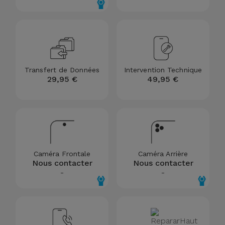
et
Bracelets
Autres
Marques
Chaînes
de
Voir
Transfert de Données
Intervention Technique
Téléphone
tout
29,95 €
49,95 €
Gadgets
Hygiène
et
Caméra Frontale
Caméra Arrière
Maison
Nous contacter
Nous contacter
-
-
Portefeuilles,
Étuis et Sacs
Traceurs et