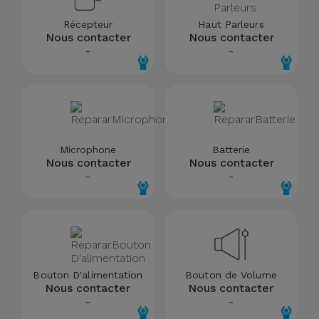
Accessoires
Récepteur
Haut Parleurs
Nous contacter
Nous contacter
-
-
Mobilité,
Auto et
Vélo
Accessoires
d'ordinateur
Microphone
Batterie
Nous contacter
Nous contacter
-
-
Accessoires
iPad et
Tablette
Kids
Bouton D'alimentation
Bouton de Volume
Nous contacter
Nous contacter
Voir
-
-
tout