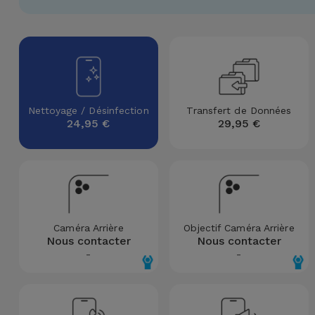
Watch
Apple Watch
Adaptateurs
Reconditionnés
Samsung
Coques et
Samsungs
Protections
Xiaomi
Reconditionnés
d'Écran
Nettoyage / Désinfection
Transfert de Données
Huawei
iMacs
24,95 €
29,95 €
Batteries
Reconditionnés
Externes
Oppo
Consoles de
Chargeurs
Jeux
OnePlus
Reconditionnées
Ecouteurs
Caméra Arrière
Objectif Caméra Arrière
Google
Nous contacter
Nous contacter
et
Voir
-
-
Enceintes
tout
Dyson
Montres
TCL
Connectées