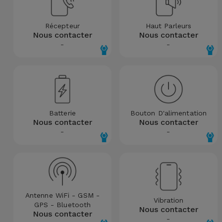
et
Bracelets
Autres
Récepteur
Haut Parleurs
Nous contacter
Nous contacter
Marques
-
-
Chaînes
de
Voir
Téléphone
tout
Gadgets
Batterie
Bouton D'alimentation
Nous contacter
Nous contacter
Hygiène
-
-
et
Maison
Portefeuilles,
Étuis et Sacs
Antenne WiFi - GSM -
Vibration
GPS - Bluetooth
Nous contacter
Nous contacter
-
Traceurs et