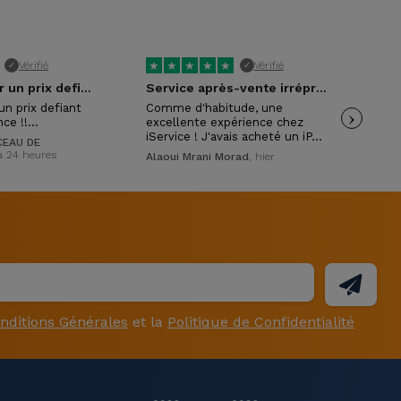
★
★
★
★
★
★
Vérifié
Vérifié
✓
✓
Excellent pour un prix defiant toute…
Service après-vente irréprochable !
un prix defiant
Comme d'habitude, une
›
Exc
nce !!…
excellente expérience chez
con
iService ! J'avais acheté un iP…
mon
EAU DE
y a 24 heures
Alaoui Mrani Morad
, hier
Isa
nditions Générales
et la
Politique de Confidentialité