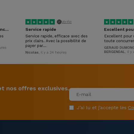
★
★
★
★
★
★
★
★
★
★
Vérifié
✓
Tres réactifs et competances certaines !
Service rapide
es
Service rapide, efficace avec des
Excellent pour 
prix clairs. Avec la possibilité de
toute concurre
payer par…
eures
GERAUD DUMONC
BERGENDAL
, il 
Nicolas
, il y a 24 heures
 nos offres exclusives.
J’ai lu et j’accepte les
Co