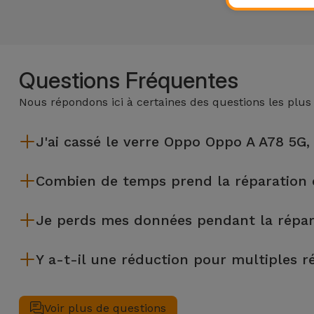
Questions Fréquentes
Nous répondons ici à certaines des questions les plus
J'ai cassé le verre Oppo Oppo A A78 5G,
iServices effectue des réparations sur place et sous garantie
Combien de temps prend la réparation
La plupart des réparations, comme le remplacement de l'écra
Je perds mes données pendant la répa
Bien que iServices soit spécialiste en réparation immédiate,
Y a-t-il une réduction pour multiples r
€) au cas où tu aurais besoin d'aide pour la gestion des fichier
Oui. Chez iServices, nous valorisons l'entretien complet de 
nous appliquons une réduction de 25% sur le montant de la ré
Voir plus de questions