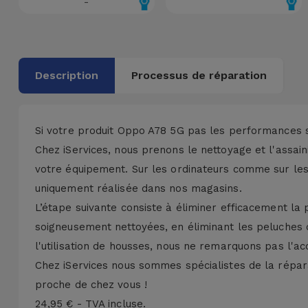
-
Accessoires
Mobilité,
Auto et
Description
Processus de réparation
Vélo
Accessoires
Si votre produit Oppo A78 5G pas les performances s
d'ordinateur
Chez iServices, nous prenons le nettoyage et l'assai
votre équipement. Sur les ordinateurs comme sur les 
Accessoires
uniquement réalisée dans nos magasins.
iPad et
Tablette
L’étape suivante consiste à éliminer efficacement la 
soigneusement nettoyées, en éliminant les peluches q
Kids
l'utilisation de housses, nous ne remarquons pas l'ac
Chez iServices nous sommes spécialistes de la répara
Voir
proche de chez vous !
tout
24,95 € - TVA incluse.