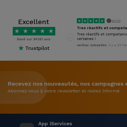
Excellent
★
★
★
★
★
Vérifié
✓
★
★
★
★
★
‹
Tres réactifs et competanc
certaines !
Basé sur 94261 avis
verlhac sebastien
, il y a 24 h
★
Trustpilot
Recevez nos nouveautés, nos campagnes et
Abonnez-vous à notre newsletter et restez informé
App iServices