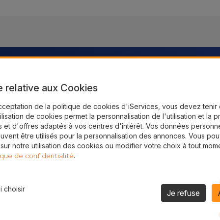
intenant !
e relative aux Cookies
cceptation de la politique de cookies d'iServices, vous devez teni
sins au France
tilisation de cookies permet la personnalisation de l'utilisation et la 
 et d'offres adaptés à vos centres d'intérêt. Vos données personne
uvent être utilisés pour la personnalisation des annonces. Vous po
 sur notre utilisation des cookies ou modifier votre choix à tout mom
.
ique de confidentialité
 choisir
Je refuse