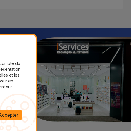
r compte du
présentation
lles et les
uvez en
ent sur
Accepter