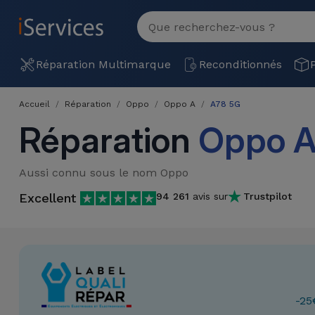
MENU
Voir
tout
Réparation
Réparation Multimarque
Reconditionnés
Multimarque
Accueil
Réparation
Oppo
Oppo A
A78 5G
Différentes
Reconditionnés
Réparation
Oppo A
Causes de
Pannes
iPhone
Produits
Aussi connu sous le nom Oppo
Reconditionnés
iPhone
Excellent
94 261
avis sur
Trustpilot
DJI
Magasins
MacBooks
Drones
iPad
Reconditionnés
Promotions
Nouveautés
Macbook
iPads
/ iMac
Reconditionnés
Reprises
Câbles
-25