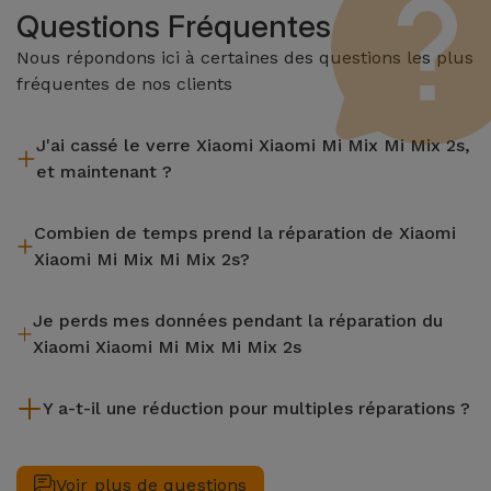
Questions Fréquentes
Nous répondons ici à certaines des questions les plus
fréquentes de nos clients
J'ai cassé le verre Xiaomi Xiaomi Mi Mix Mi Mix 2s,
et maintenant ?
iServices effectue des réparations sur place et sous garantie
Combien de temps prend la réparation de Xiaomi
de 2 ans. Trouvez le magasin le plus proche.
Xiaomi Mi Mix Mi Mix 2s?
La plupart des réparations, comme le remplacement de
Je perds mes données pendant la réparation du
l'écran, sont effectuées en environ 20 à 30 minutes.
Xiaomi Xiaomi Mi Mix Mi Mix 2s
Bien que iServices soit spécialiste en réparation immédiate,
Y a-t-il une réduction pour multiples réparations ?
il est toujours recommandé de faire une sauvegarde. La page
mentionne également un service de Transfert de Données
Oui. Chez iServices, nous valorisons l'entretien complet de
(29,95 €) au cas où tu aurais besoin d'aide pour la gestion
votre équipement. Si votre Xiaomi Xiaomi Mi Mix Mi Mix 2s
Voir plus de questions
des fichiers.