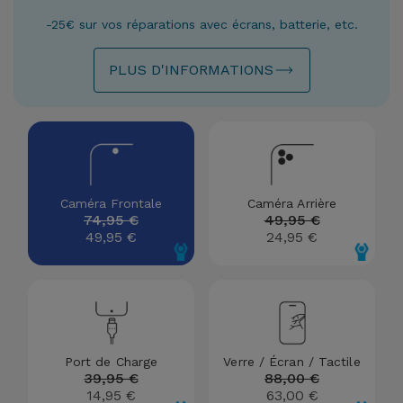
Watch
Apple Watch
Adaptateurs
-25€ sur vos réparations avec écrans, batterie, etc.
Reconditionnés
Samsung
PLUS D'INFORMATIONS
Coques et
Samsungs
Protections
Xiaomi
Reconditionnés
d'Écran
Huawei
iMacs
Batteries
Reconditionnés
Externes
Oppo
Caméra Frontale
Caméra Arrière
74,95 €
49,95 €
Consoles de
49,95 €
24,95 €
Chargeurs
Jeux
OnePlus
Reconditionnées
Ecouteurs
Google
et
Voir
Enceintes
tout
Dyson
Port de Charge
Verre / Écran / Tactile
39,95 €
88,00 €
Montres
14,95 €
63,00 €
TCL
Connectées