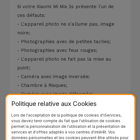
Si votre Xiaomi Mi Mix 2s présente l'un de
ces défauts:
- L'appareil photo ne s'allume pas, image
noire;
- Photographies avec de petites taches;
- Photographies avec feux rouges;
- L'appareil photo ne fait pas la mise au
point;
- Caméra avec image inversée;
- Chambre à Risques;
- Caméra avec image déformée;
Politique relative aux Cookies
- La caméra ne passe pas d'appel vidéo.
Il y a souvent des impuretés qui ne
Lors de l'acceptation de la politique de cookies d'iServices,
permettent pas une bonne capture d'image
vous devez tenir compte du fait que l'utilisation de cookies
permet la personnalisation de l'utilisation et la présentation de
ou une bonne mise au point. Dans ces cas
services et d'offres adaptés à vos centres d'intérêt. Vos
une simple intervention technique, résout le
données personnelles et les cookies peuvent être utilisés pour