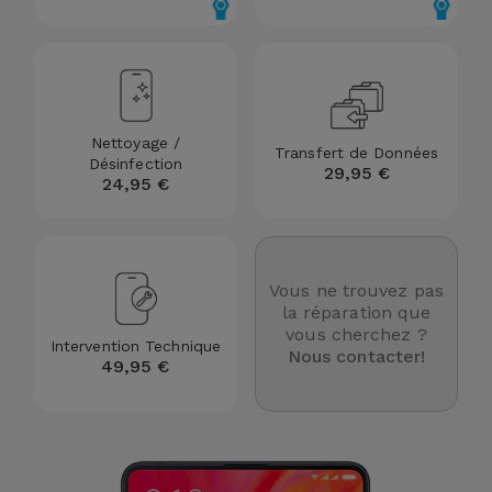
et
Bracelets
Autres
Marques
Chaînes
de
Voir
Nettoyage /
Transfert de Données
Téléphone
Désinfection
tout
29,95 €
24,95 €
Gadgets
Hygiène
Vous ne trouvez pas
et
la réparation que
vous cherchez ?
Maison
Intervention Technique
Nous contacter!
49,95 €
Portefeuilles,
Étuis et Sacs
Traceurs et