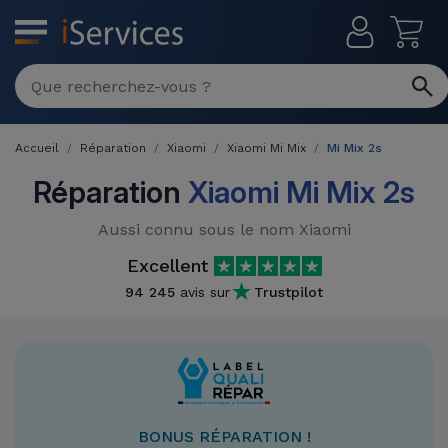
MENU
Réparation
Multimarque
Accueil
Réparation
Xiaomi
Xiaomi Mi Mix
Mi Mix 2s
Différentes
Reconditionnés
Causes de
Réparation
Xiaomi Mi Mix 2s
Pannes
iPhone
Produits
Aussi connu sous le nom Xiaomi
Reconditionnés
iPhone
Excellent
DJI
Magasins
94 245
avis sur
Trustpilot
MacBooks
Drones
iPad
Reconditionnés
Promotions
Nouveautés
Macbook
iPads
/ iMac
Reconditionnés
Reprises
Câbles
BONUS RÉPARATION !