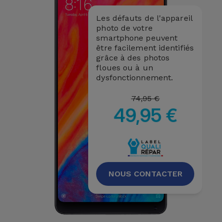
Accessoires
Les défauts de l'appareil
photo de votre
Mobilité,
smartphone peuvent
Auto et
être facilement identifiés
grâce à des photos
Vélo
floues ou à un
dysfonctionnement.
Accessoires
74,95 €
d'ordinateur
49,95 €
Accessoires
iPad et
Tablette
NOUS CONTACTER
Kids
Voir
tout