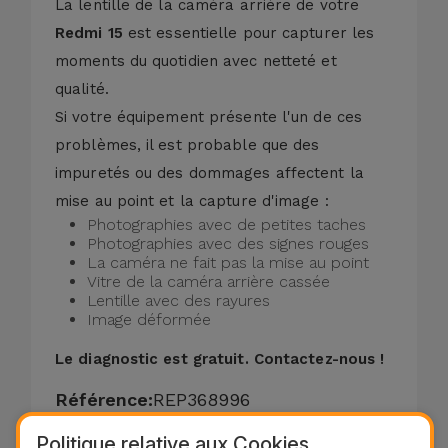
La lentille de la caméra arrière de votre
Redmi 15
est essentielle pour capturer les
moments du quotidien avec netteté et
qualité.
Si votre équipement présente l'un de ces
problèmes, il est probable que des
impuretés ou des dommages affectent la
mise au point et la capture d'image :
Photographies avec de petites taches
Photographies avec des signes rouges
La caméra ne fait pas la mise au point
Vitre de la caméra arrière cassée
Lentille avec des rayures
Image déformée
Le diagnostic est gratuit.
Contactez-nous !
Référence:
REP368996
Politique relative aux Cookies