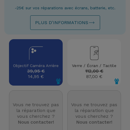
Watch
Apple Watch
Adaptateurs
-25€ sur vos réparations avec écrans, batterie, etc.
Reconditionnés
Samsung
PLUS D'INFORMATIONS
Coques et
Samsungs
Protections
Xiaomi
Reconditionnés
d'Écran
Huawei
iMacs
Batteries
Reconditionnés
Externes
Oppo
Objectif Caméra Arrière
Verre / Écran / Tactile
39,95 €
112,00 €
Consoles de
14,95 €
87,00 €
Chargeurs
Jeux
OnePlus
Reconditionnées
Ecouteurs
Google
et
Voir
Vous ne trouvez pas
Vous ne trouvez pas
Enceintes
tout
la réparation que
la réparation que
Dyson
vous cherchez ?
vous cherchez ?
Nous contacter!
Nous contacter!
Montres
TCL
Connectées