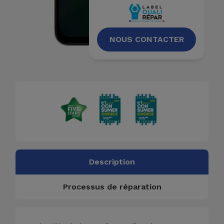
Accessoires
Mobilité,
NOUS CONTACTER
Auto et
Vélo
Accessoires
d'ordinateur
Accessoires
iPad et
Tablette
Description
Kids
Processus de réparation
Voir
tout