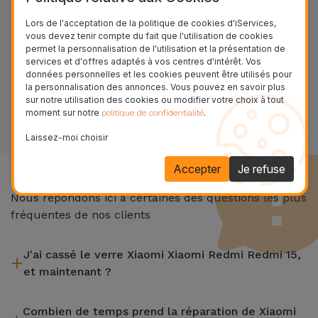
Réparez votre équipement
Lors de l'acceptation de la politique de cookies d'iServices,
vous devez tenir compte du fait que l'utilisation de cookies
maintenant !
permet la personnalisation de l'utilisation et la présentation de
services et d'offres adaptés à vos centres d'intérêt. Vos
Découvrez et venez dans l’un de nos plus de 23
données personnelles et les cookies peuvent être utilisés pour
magasins au France
la personnalisation des annonces. Vous pouvez en savoir plus
sur notre utilisation des cookies ou modifier votre choix à tout
moment sur notre
.
VOIR LES MAGASINS
politique de confidentialité
Laissez-moi choisir
Accepter
Je refuse
Questions Fréquentes
Nous répondons ici à certaines des questions les plus
fréquentes de nos clients
J'ai cassé le verre Xiaomi Xiaomi Redmi Redmi 15,
et maintenant ?
iServices effectue des réparations sur place et sous garantie
Combien de temps prend la réparation de Xiaomi
de 2 ans. Trouvez le magasin le plus proche.