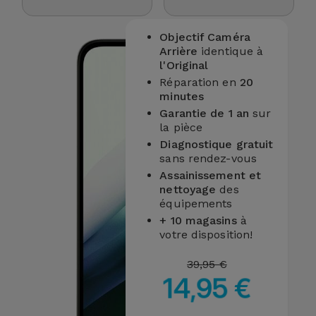
et
Bracelets
Autres
Objectif Caméra
Arrière
identique à
Marques
l'Original
Chaînes
Réparation en
20
de
Voir
minutes
Téléphone
tout
Garantie de 1 an
sur
la pièce
Gadgets
Diagnostique gratuit
sans rendez-vous
Assainissement et
Hygiène
nettoyage
des
et
équipements
Maison
+ 10 magasins
à
votre disposition!
Portefeuilles,
39,95 €
Étuis et Sacs
14,95 €
Traceurs et