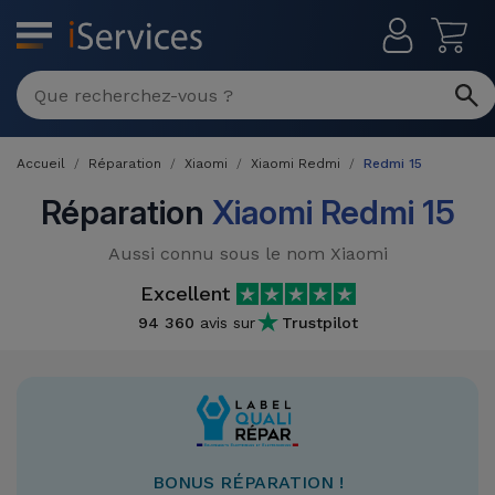
MENU
Réparation
Multimarque
Accueil
Réparation
Xiaomi
Xiaomi Redmi
Redmi 15
Différentes
Reconditionnés
Causes de
Réparation
Xiaomi Redmi 15
Pannes
iPhone
Produits
Aussi connu sous le nom Xiaomi
Reconditionnés
iPhone
Excellent
DJI
Magasins
94 360
avis sur
Trustpilot
MacBooks
Drones
iPad
Reconditionnés
Promotions
Nouveautés
Macbook
iPads
/ iMac
Reconditionnés
Reprises
Câbles
BONUS RÉPARATION !