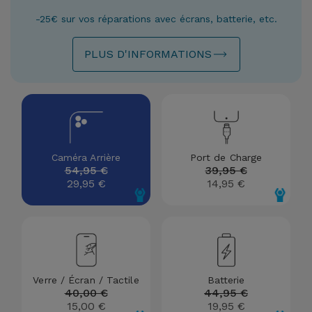
Watch
Apple Watch
Adaptateurs
-25€ sur vos réparations avec écrans, batterie, etc.
Reconditionnés
Samsung
PLUS D'INFORMATIONS
Coques et
Samsungs
Protections
Xiaomi
Reconditionnés
d'Écran
Huawei
iMacs
Batteries
Reconditionnés
Externes
Oppo
Caméra Arrière
Port de Charge
54,95 €
39,95 €
Consoles de
29,95 €
14,95 €
Chargeurs
Jeux
OnePlus
Reconditionnées
Ecouteurs
Google
et
Voir
Enceintes
tout
Dyson
Verre / Écran / Tactile
Batterie
40,00 €
44,95 €
Montres
15,00 €
19,95 €
TCL
Connectées