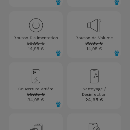
et
Bracelets
Autres
Marques
Chaînes
de
Voir
Bouton D'alimentation
Bouton de Volume
39,95 €
39,95 €
Téléphone
tout
14,95 €
14,95 €
Gadgets
Hygiène
et
Couverture Arrière
Nettoyage /
Maison
59,95 €
Désinfection
34,95 €
24,95 €
Portefeuilles,
Étuis et Sacs
Traceurs et