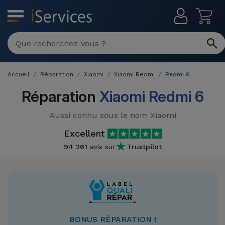
MENU
Réparation
Multimarque
Accueil
Réparation
Xiaomi
Xiaomi Redmi
Redmi 6
Différentes
Reconditionnés
Causes de
Réparation
Xiaomi Redmi 6
Pannes
iPhone
Produits
Aussi connu sous le nom Xiaomi
Reconditionnés
iPhone
Excellent
DJI
Magasins
94 261
avis sur
Trustpilot
MacBooks
Drones
iPad
Reconditionnés
Promotions
Nouveautés
Macbook
iPads
/ iMac
Reconditionnés
Reprises
Câbles
BONUS RÉPARATION !