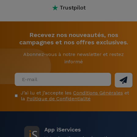
★
Trustpilot
Recevez nos nouveautés, nos
campagnes et nos offres exclusives.
Abonnez-vous à notre newsletter et restez
informé
J’ai lu et j’accepte les
Conditions Générales
et
la
Politique de Confidentialité
App iServices